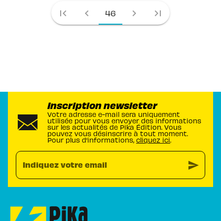
first_page
chevron_left
chevron_right
last_page
46
Inscription newsletter
Votre adresse e-mail sera uniquement
utilisée pour vous envoyer des informations
sur les actualités de Pika Édition. Vous
pouvez vous désinscrire à tout moment.
Pour plus d’informations,
cliquez ici
.
send
Indiquez votre email