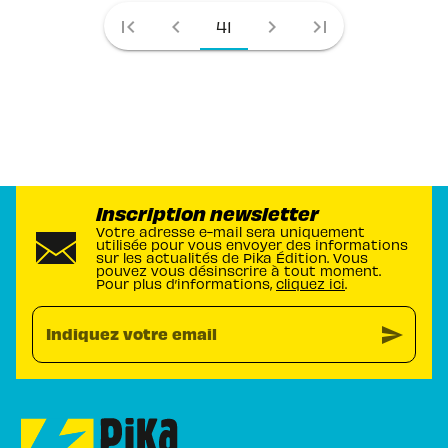
first_page
chevron_left
chevron_right
last_page
41
Inscription newsletter
Votre adresse e-mail sera uniquement
utilisée pour vous envoyer des informations
sur les actualités de Pika Édition. Vous
pouvez vous désinscrire à tout moment.
Pour plus d’informations,
cliquez ici
.
send
Indiquez votre email