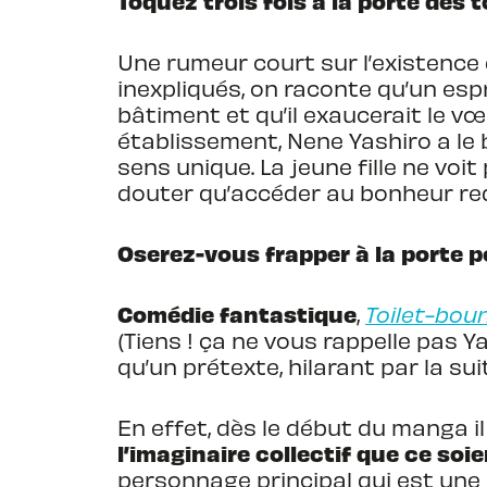
Toquez trois fois à la porte des 
Une rumeur court sur l’existence
inexpliqués, on raconte qu’un es
bâtiment et qu’il exaucerait le v
établissement, Nene Yashiro a le 
sens unique. La jeune fille ne voi
douter qu’accéder au bonheur re
Oserez-vous frapper à la porte p
Comédie fantastique
,
Toilet-bo
(Tiens ! ça ne vous rappelle pas 
qu’un prétexte, hilarant par la s
En effet, dès le début du manga i
l’imaginaire collectif que ce so
personnage principal qui est une 