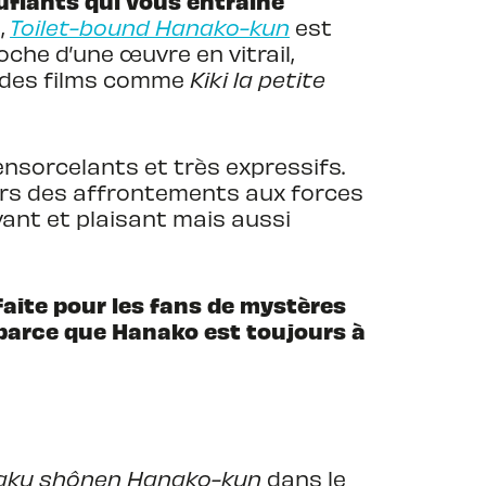
flants qui vous entraîne
,
Toilet-bound Hanako-kun
est
roche d’une œuvre en vitrail,
des films comme
Kiki la petite
nsorcelants et très expressifs.
s des affrontements aux forces
yant et plaisant mais aussi
faite pour les fans de mystères
.. parce que Hanako est toujours à
baku shônen Hanako-kun
dans le