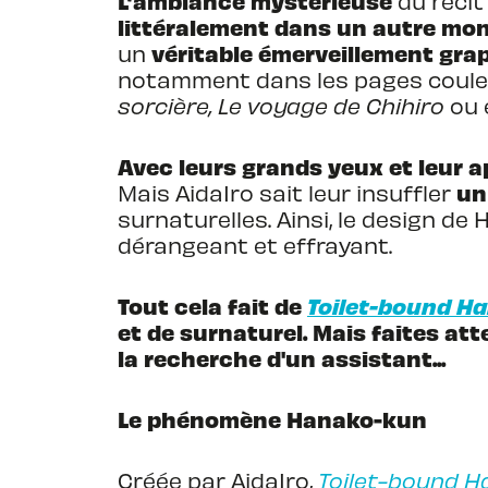
L’ambiance mystérieuse
du récit
littéralement dans un autre mo
véritable émerveillement gra
un
notamment dans les pages couleu
sorcière, Le voyage de Chihiro
ou 
Avec leurs grands yeux et leur 
un 
Mais AidaIro sait leur insuffler
surnaturelles. Ainsi, le design de
dérangeant et effrayant.
Tout cela fait de
Toilet-bound H
et de surnaturel. Mais faites att
la recherche d'un assistant...
Le phénomène Hanako-kun
Créée par AidaIro,
Toilet-bound 