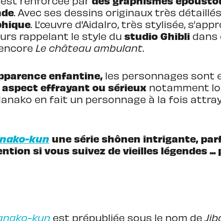
des graphismes époustou
 est renforcée par
nde
. Avec ses dessins originaux très détaillés
phique
. L'œuvre d'Aidalro, très stylisée, s’app
studio Ghibli
rs rappelant le style du
dans 
encore
Le château ambulant
.
apparence enfantine,
les personnages sont e
aspect effrayant ou sérieux
notamment lor
 Hanako en fait un personnage à la fois attra
anako-kun
une série shônen intrigante, par
ention si vous suivez de vieilles légendes .
Hanako-kun
est prépubliée sous le nom de
Ji