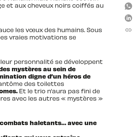
ge et aux cheveux noirs coiffés au
exauce les vœux des humains. Sous
link
C
ses vraies motivations se
 leur personnalité se développent
des mystères au sein de
mination digne d’un héros de
 fantôme des toilettes
tomes.
Et le trio n’aura pas fini de
tres avec les autres « mystères »
et combats haletants… avec une