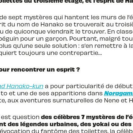
toilettes du troisième étage, et l'esprit de
 de sept mystères qui hantent les murs de l’
prit du nom de Hanako se trouverait au trois
œu de quiconque viendrait le trouver. En cla
béguin pour un garçon. Pourtant, malgré tou
t plus qu’une seule solution : s’en remettre à
quiert toujours une contrepartie…
our rencontrer un esprit ?
und Hanako-kun
a pour particularité de débute
Noragam
Yato et une de ses apparitions dans
uite, aux aventures surnaturelles de Nene et 
des célèbres 7 mystères de l’
l est question
ient des légendes urbaines, des yokai ou de
évocation du fantôme des toilettes, la célè