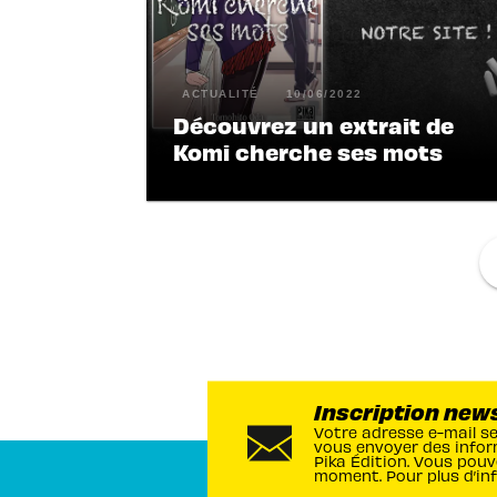
ACTUALITÉ
10/06/2022
Découvrez un extrait de
Komi cherche ses mots
f
Inscription new
Votre adresse e-mail s
vous envoyer des infor
Pika Édition. Vous pouv
moment. Pour plus d’in