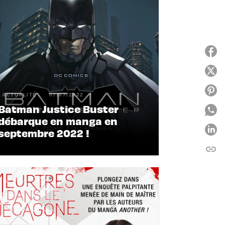
ACTUALITÉ
07/07/2022
Batman Justice Buster
débarque en manga en
septembre 2022 !
link
C