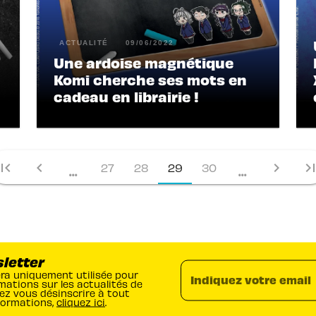
ACTUALITÉ
09/06/2022
Une ardoise magnétique
Komi cherche ses mots en
cadeau en librairie !
irst_page
chevron_left
chevron_right
last_pa
27
28
29
30
...
...
sletter
era uniquement utilisée pour
Indiquez votre email
mations sur les actualités de
ez vous désinscrire à tout
formations,
cliquez ici
.