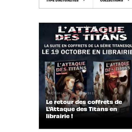
arrow_drop_down
arrow_drop_down
ACTUALITÉ
23/08/2022
Le retour des coffrets de
L’Attaque des Titans en
librairie !