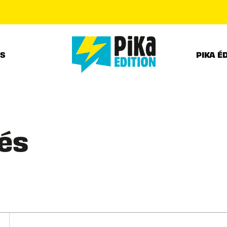
PIED DE PAGE
RS
PIKA É
és