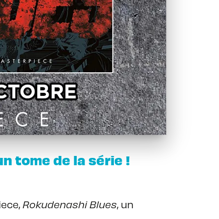
un tome de la série !
iece,
Rokudenashi Blues
, un