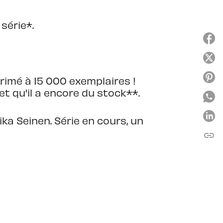
 série*.
primé à 15 000 exemplaires !
 et qu'il a encore du stock**.
Pika Seinen. Série en cours, un
link
C