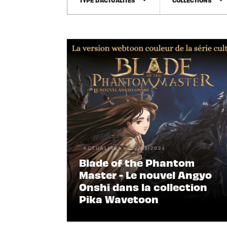
arrow_drop_down
arrow_drop_down
ACTUALITÉ
22/03/2024
Blade of the Phantom
Master - Le nouvel Angyo
Onshi dans la collection
Pika Wavetoon