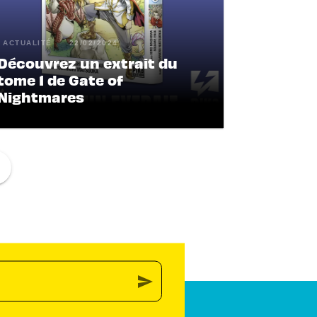
ACTUALITÉ
22/02/2024
Découvrez un extrait du
tome 1 de Gate of
Nightmares
ge
send