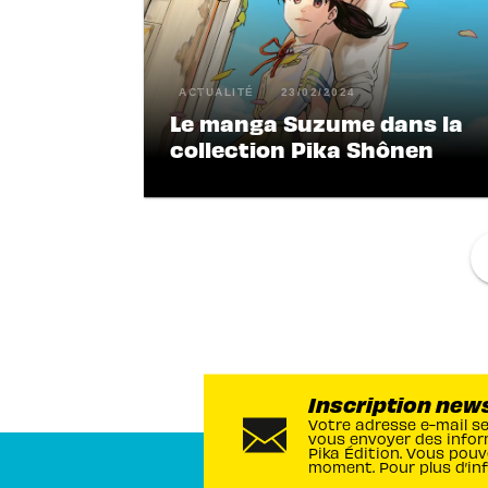
ACTUALITÉ
23/02/2024
Le manga Suzume dans la
collection Pika Shônen
f
Inscription new
Votre adresse e-mail s
vous envoyer des infor
Pika Édition. Vous pouv
moment. Pour plus d’in