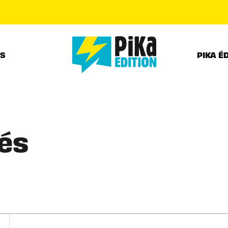
PIED DE PAGE
RS
PIKA É
és