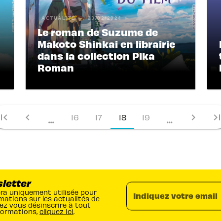
ACTUALITÉ
23/02/2024
Le roman de Suzume de
Makoto Shinkai en librairie
dans la collection Pika
Roman
irst_page
chevron_left
chevron_right
last_pa
16
17
18
19
...
...
sletter
era uniquement utilisée pour
Indiquez votre email
mations sur les actualités de
ez vous désinscrire à tout
formations,
cliquez ici
.