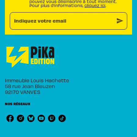
pouvez vous désinscrire à tout moment.
Pour plus d’informations,
cliquez ici
.
send
Indiquez votre email
Immeuble Louis Hachette
58 rue Jean Bleuzen
92170 VANVES
NOS RÉSEAUX
RUBRIQUES