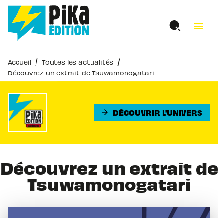
MENU
RECHERCHE
CONTENU
menu
PIED DE PAGE
/
/
Accueil
Toutes les actualités
Découvrez un extrait de Tsuwamonogatari
DÉCOUVRIR L'UNIVERS
arrow_forward
Découvrez un extrait de
Tsuwamonogatari