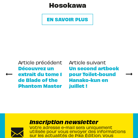
Hosokawa
EN SAVOIR PLUS
Article précédent
Article suivant
Découvrez un
Un second artbook
extrait du tome 1
pour Toilet-bound
de Blade of the
Hanako-kun en
Phantom Master
juillet !
Inscription newsletter
Votre adresse e-mail sera uniquement
utilisée pour vous envoyer des informations
sur les actualités de Pika Édition. Vous