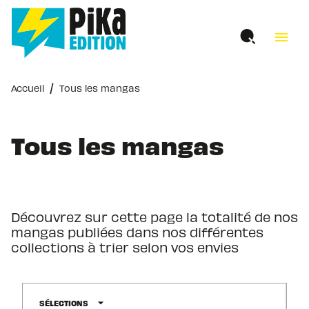
MENU
RECHERCHE
CONTENU
menu
PIED DE PAGE
/
Accueil
Tous les mangas
Tous les mangas
Découvrez sur cette page la totalité de nos
mangas publiées dans nos différentes
collections à trier selon vos envies
arrow_drop_down
SÉLECTIONS