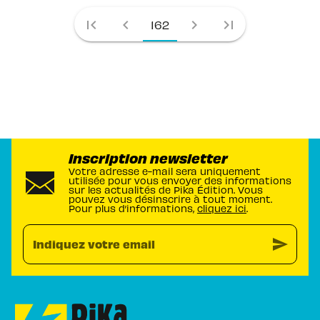
first_page
chevron_left
chevron_right
last_page
162
Inscription newsletter
Votre adresse e-mail sera uniquement
utilisée pour vous envoyer des informations
sur les actualités de Pika Édition. Vous
pouvez vous désinscrire à tout moment.
Pour plus d’informations,
cliquez ici
.
send
Indiquez votre email