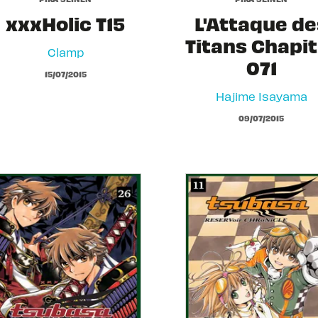
xxxHolic T15
L'Attaque de
Titans Chapit
Clamp
071
15/07/2015
Hajime Isayama
09/07/2015