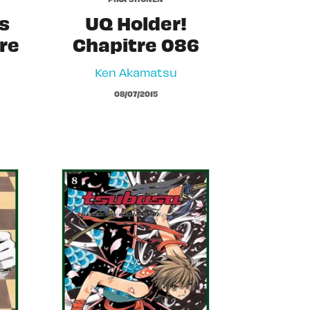
s
UQ Holder!
re
Chapitre 086
Ken Akamatsu
08/07/2015