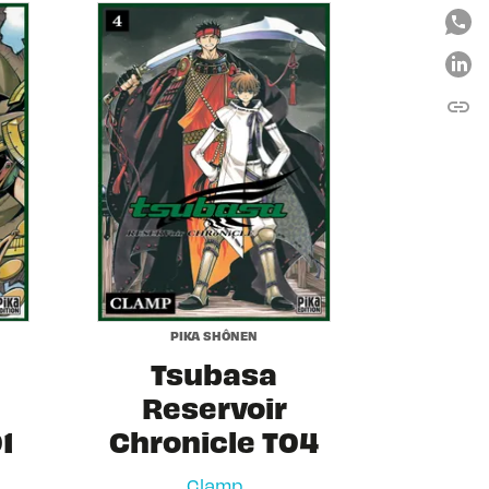
link
C
PIKA SHÔNEN
Tsubasa
Reservoir
1
Chronicle T04
Clamp