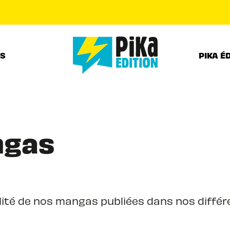
PIED DE PAGE
RS
PIKA É
ngas
ité de nos mangas publiées dans nos différe