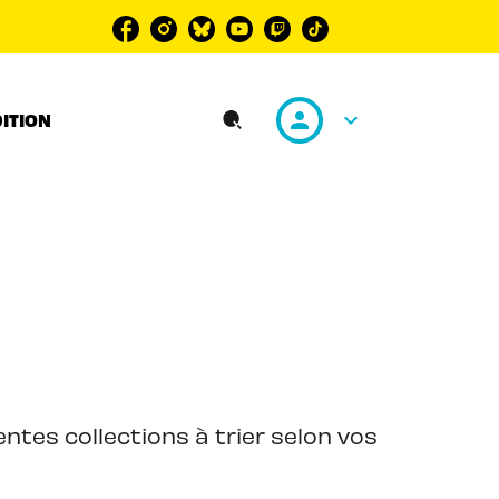
personn
keyboard_arrow_down
DITION
search
ntes collections à trier selon vos