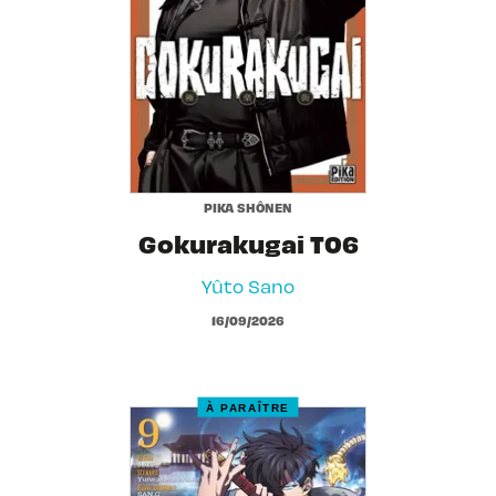
PIKA SHÔNEN
Gokurakugai T06
Yûto Sano
16/09/2026
À PARAÎTRE