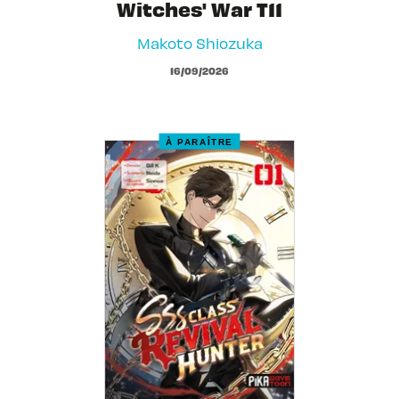
Witches' War T11
Makoto Shiozuka
16/09/2026
À PARAÎTRE