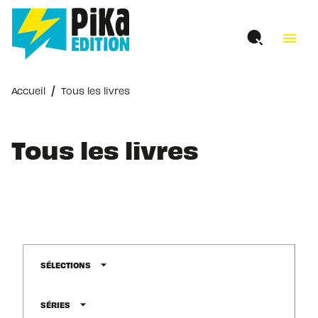
MENU
RECHERCHE
CONTENU
menu
PIED DE PAGE
/
Accueil
Tous les livres
Tous les livres
arrow_drop_down
SÉLECTIONS
arrow_drop_down
SÉRIES