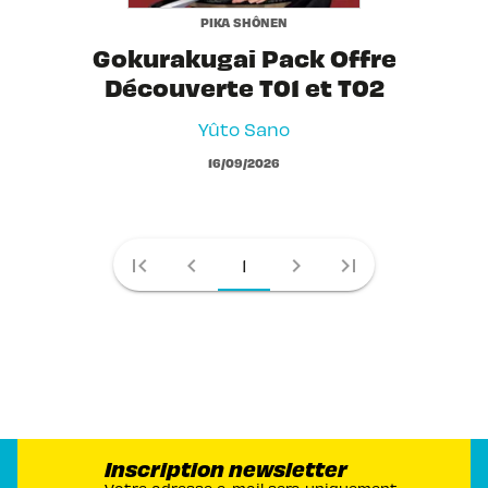
PIKA SHÔNEN
Gokurakugai Pack Offre
Découverte T01 et T02
Yûto Sano
16/09/2026
first_page
chevron_left
chevron_right
last_page
1
Inscription newsletter