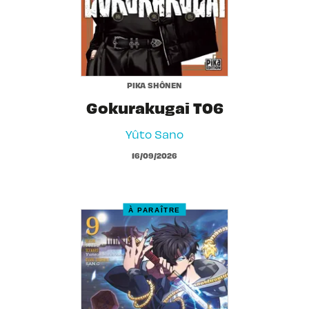
PIKA SHÔNEN
Gokurakugai T06
Yûto Sano
16/09/2026
À PARAÎTRE