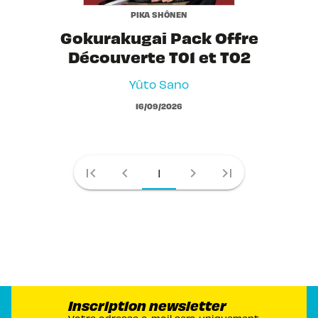
PIKA SHÔNEN
Gokurakugai Pack Offre
Découverte T01 et T02
Yûto Sano
16/09/2026
first_page
chevron_left
chevron_right
last_page
1
Inscription newsletter