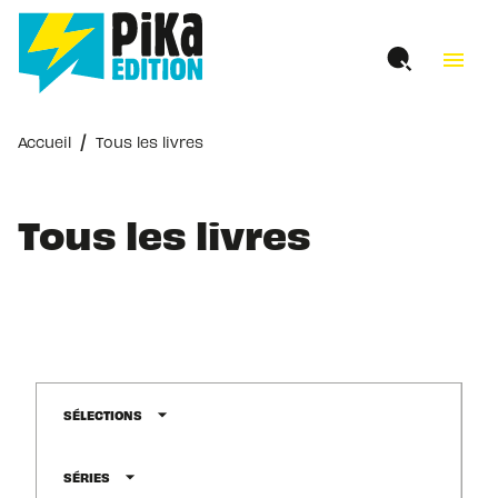
MENU
RECHERCHE
CONTENU
menu
PIED DE PAGE
/
Accueil
Tous les livres
Tous les livres
arrow_drop_down
SÉLECTIONS
arrow_drop_down
SÉRIES