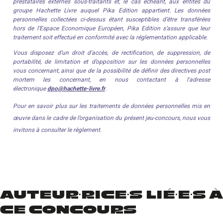
AUTEUR·RICE·S LIÉ·E·S À
CE CONCOURS