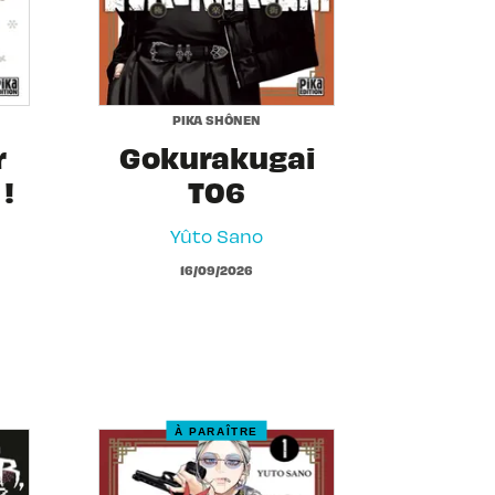
PIKA SHÔNEN
r
Gokurakugai
!
T06
Yûto Sano
16/09/2026
À PARAÎTRE