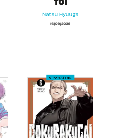
T01
Natsu Hyuuga
16/09/2026
À PARAÎTRE