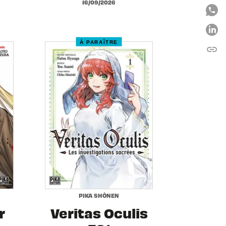
16/09/2026
À PARAÎTRE
link
C
PIKA SHÔNEN
r
Veritas Oculis