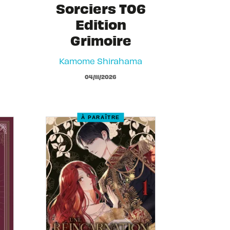
Sorciers T06
Edition
Grimoire
Kamome Shirahama
04/11/2026
À PARAÎTRE