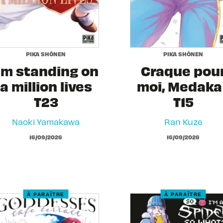
PIKA SHÔNEN
PIKA SHÔNEN
I'm standing on
Craque pou
a million lives
moi, Medaka 
T23
T15
Naoki Yamakawa
Ran Kuze
16/09/2026
16/09/2026
À PARAÎTRE
À PARAÎTRE