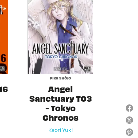
PIKA SHÔJO
16
Angel
Sanctuary T03
- Tokyo
Chronos
Kaori Yuki