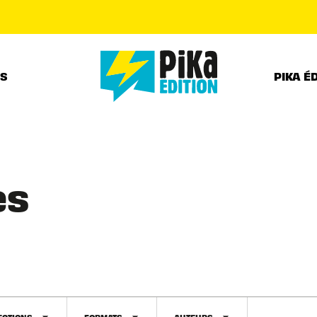
PIED DE PAGE
RS
PIKA É
es
ECTIONS
FORMATS
AUTEURS