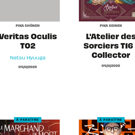
PIKA SHÔNEN
PIKA SEINEN
Veritas Oculis
L'Atelier de
T02
Sorciers T16 
Collector
Natsu Hyuuga
04/11/2026
04/11/2026
À PARAÎTRE
À PARAÎTRE