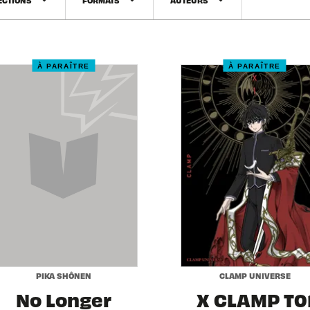
arrow_drop_down
arrow_drop_down
arrow_drop_down
À PARAÎTRE
À PARAÎTRE
PIKA SHÔNEN
CLAMP UNIVERSE
No Longer
X CLAMP T0