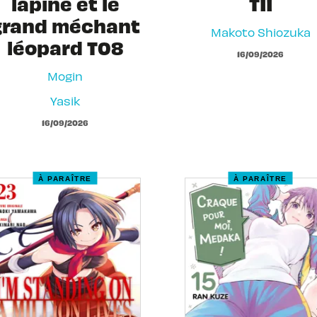
lapine et le
T11
grand méchant
Makoto Shiozuka
léopard T08
16/09/2026
Mogin
Yasik
16/09/2026
À PARAÎTRE
À PARAÎTRE