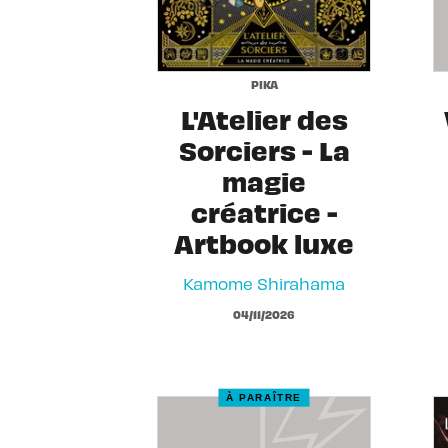
PIKA
L'Atelier des
Sorciers - La
magie
créatrice -
Artbook luxe
Kamome Shirahama
04/11/2026
À PARAÎTRE