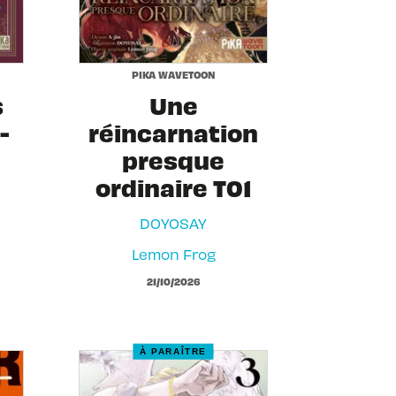
PIKA WAVETOON
s
Une
-
réincarnation
presque
ordinaire T01
DOYOSAY
Lemon Frog
21/10/2026
À PARAÎTRE