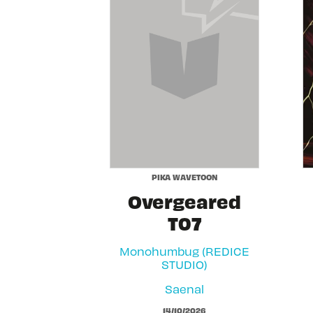
PIKA WAVETOON
Overgeared
T07
Monohumbug (REDICE
STUDIO)
Saenal
14/10/2026