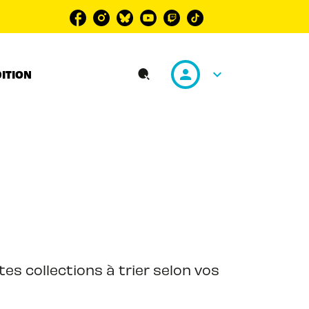
personn
keyboard_arrow_down
DITION
search
es collections à trier selon vos