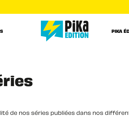
PIED DE PAGE
RS
PIKA É
éries
ité de nos séries publiées dans nos différent