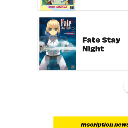
Fate Stay
Night
f
Inscription new