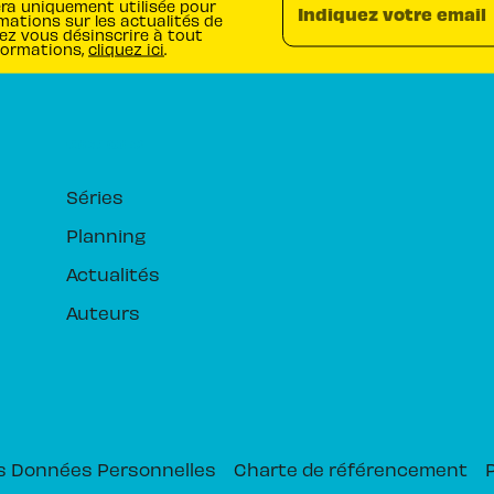
era uniquement utilisée pour
Indiquez votre email
mations sur les actualités de
ez vous désinscrire à tout
formations,
cliquez ici
.
RUBRIQUES
Séries
Planning
Actualités
Auteurs
s Données Personnelles
Charte de référencement