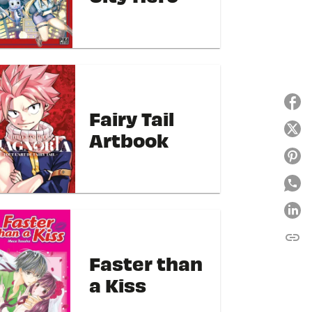
Fairy Tail
Artbook
link
C
Faster than
a Kiss