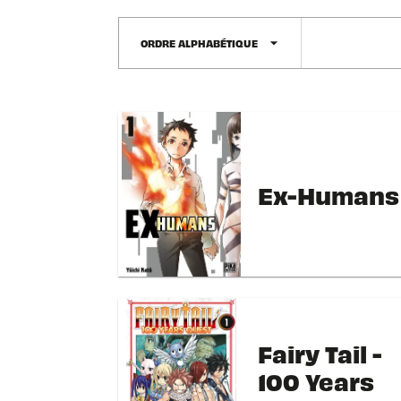
arrow_drop_down
ORDRE ALPHABÉTIQUE
Ex-Humans
Fairy Tail -
100 Years