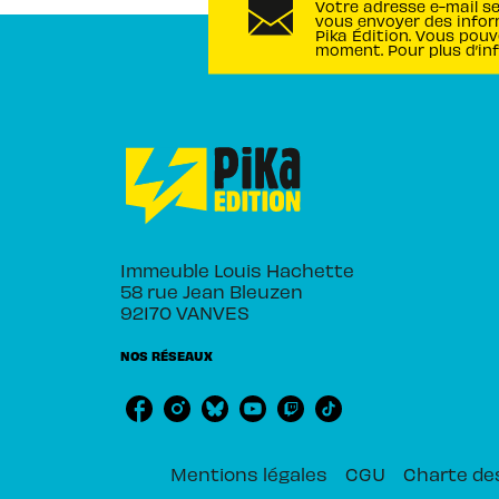
Votre adresse e-mail s
vous envoyer des infor
Pika Édition. Vous pouv
moment. Pour plus d’in
Immeuble Louis Hachette
58 rue Jean Bleuzen
92170 VANVES
NOS RÉSEAUX
Mentions légales
CGU
Charte de