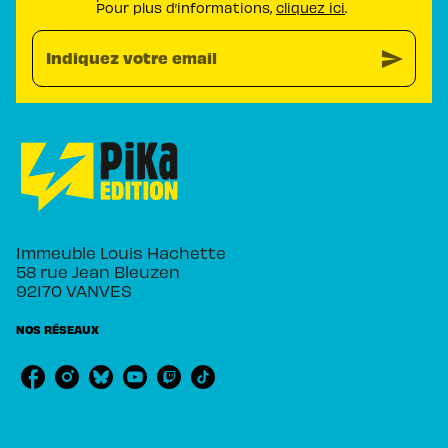
Pour plus d’informations,
cliquez ici
.
send
Indiquez votre email
Immeuble Louis Hachette
58 rue Jean Bleuzen
92170 VANVES
NOS RÉSEAUX
RUBRIQUES