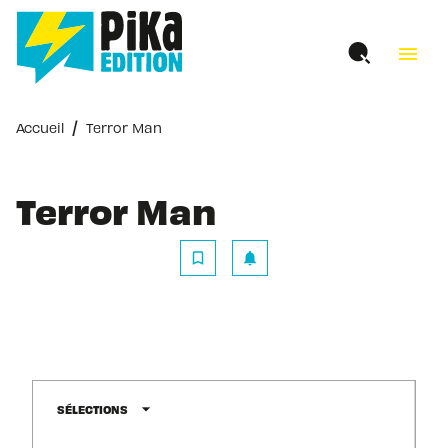
MENU
RECHERCHE
CONTENU
menu
PIED DE PAGE
/
Accueil
Terror Man
Terror Man
bookmark_border
notifications
arrow_drop_down
SÉLECTIONS