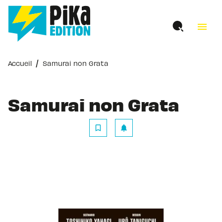
MENU
RECHERCHE
CONTENU
menu
PIED DE PAGE
/
Accueil
Samurai non Grata
Samurai non Grata
bookmark_border
notifications