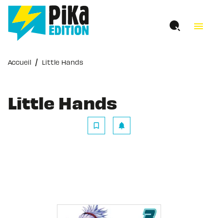
MENU
RECHERCHE
CONTENU
menu
PIED DE PAGE
/
Accueil
Little Hands
Little Hands
bookmark_border
notifications