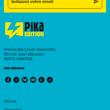
send
Indiquez votre email
Immeuble Louis Hachette
58 rue Jean Bleuzen
92170 VANVES
NOS RÉSEAUX
RUBRIQUES
Séries
Planning