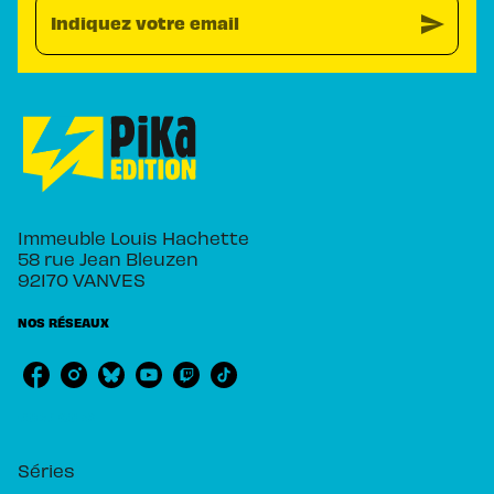
send
Indiquez votre email
Immeuble Louis Hachette
58 rue Jean Bleuzen
92170 VANVES
NOS RÉSEAUX
RUBRIQUES
Séries