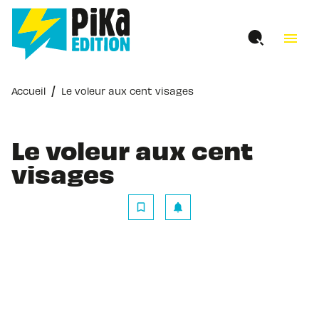
MENU
RECHERCHE
CONTENU
menu
PIED DE PAGE
/
Accueil
Le voleur aux cent visages
Le voleur aux cent
visages
bookmark_border
notifications