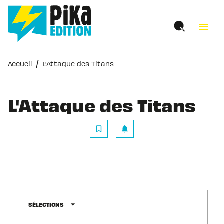
MENU
RECHERCHE
CONTENU
menu
PIED DE PAGE
/
Accueil
L'Attaque des Titans
L'Attaque des Titans
bookmark_border
notifications
arrow_drop_down
SÉLECTIONS