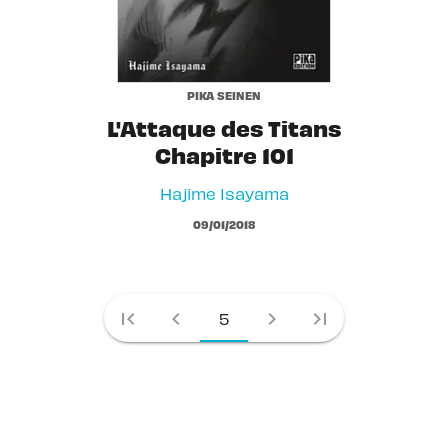
PIKA SEINEN
L'Attaque des Titans
Chapitre 101
Hajime Isayama
09/01/2018
first_page
chevron_left
chevron_right
last_page
5