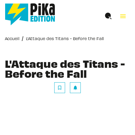
MENU
RECHERCHE
CONTENU
menu
PIED DE PAGE
/
Accueil
L'Attaque des Titans - Before the Fall
L'Attaque des Titans -
Before the Fall
bookmark_border
notifications