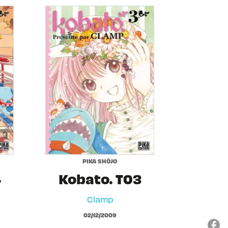
PIKA SHÔJO
4
Kobato. T03
Clamp
02/12/2009