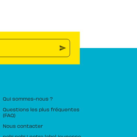
send
PIKA ÉDITION
Qui sommes-nous ?
Questions les plus fréquentes
(FAQ)
Nous contacter
nobi nobi ! notre label jeunesse