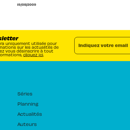
19/08/2009
sletter
era uniquement utilisée pour
Indiquez votre email
mations sur les actualités de
ez vous désinscrire à tout
formations,
cliquez ici
.
RUBRIQUES
Séries
Planning
Actualités
Auteurs