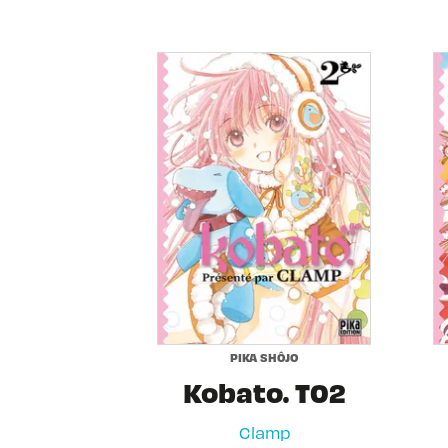
PIKA SHÔJO
Kobato. T02
Clamp