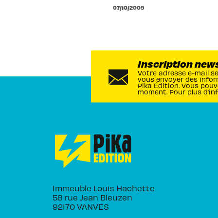
07/10/2009
Inscription new
Votre adresse e-mail s
vous envoyer des infor
Pika Édition. Vous pouv
moment. Pour plus d’in
Immeuble Louis Hachette
58 rue Jean Bleuzen
92170 VANVES