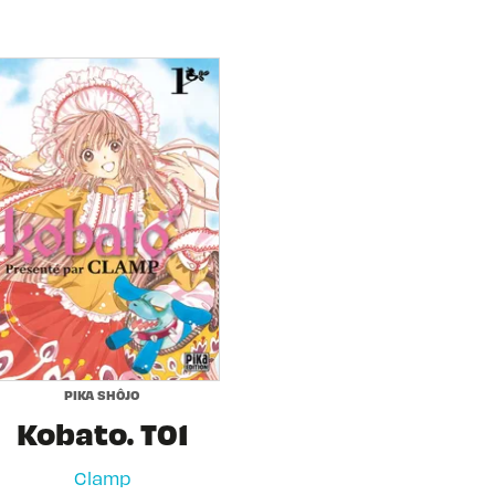
PIKA SHÔJO
Kobato. T01
Clamp