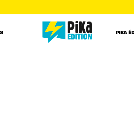
PIED DE PAGE
RS
PIKA É