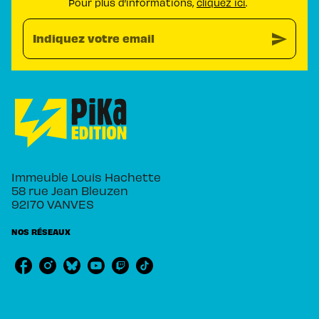
Pour plus d’informations,
cliquez ici
.
send
Indiquez votre email
Immeuble Louis Hachette
58 rue Jean Bleuzen
92170 VANVES
NOS RÉSEAUX
RUBRIQUES