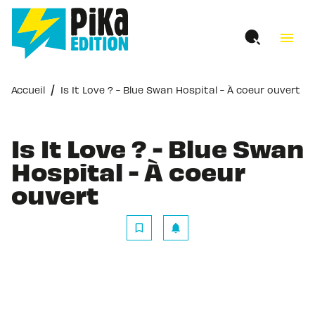
MENU
RECHERCHE
CONTENU
menu
PIED DE PAGE
/
Accueil
Is It Love ? - Blue Swan Hospital - À coeur ouvert
Is It Love ? - Blue Swan
Hospital - À coeur
ouvert
bookmark_border
notifications