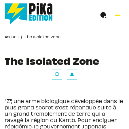
MENU
RECHERCHE
CONTENU
menu
PIED DE PAGE
/
Accueil
The Isolated Zone
The Isolated Zone
bookmark_border
notifications
"Z", une arme biologique développée dans le
plus grand secret s’est répandue suite à
un grand tremblement de terre qui a
ravagé la région du Kantô. Pour endiguer
l'épidémie, le gouvernement Japonais