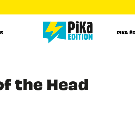
PIED DE PAGE
RS
PIKA É
of the Head