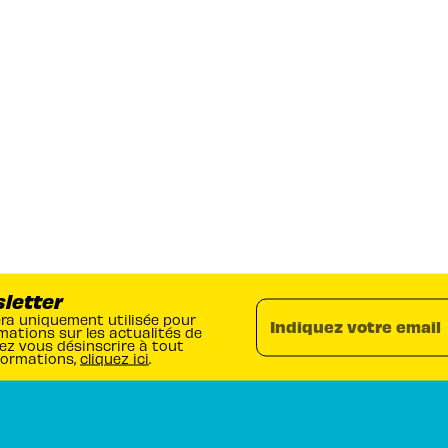
sletter
era uniquement utilisée pour
Indiquez votre email
mations sur les actualités de
ez vous désinscrire à tout
formations,
cliquez ici
.
RUBRIQUES