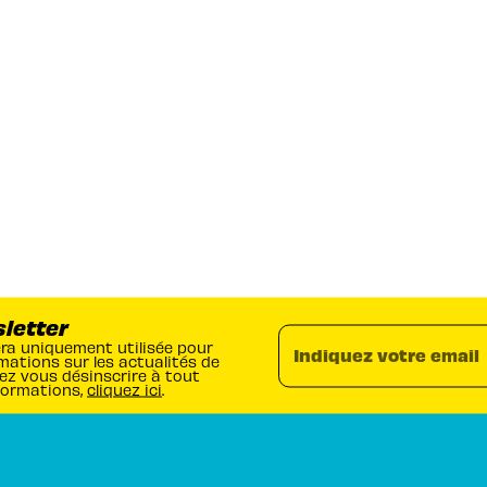
sletter
era uniquement utilisée pour
Indiquez votre email
mations sur les actualités de
ez vous désinscrire à tout
formations,
cliquez ici
.
RUBRIQUES