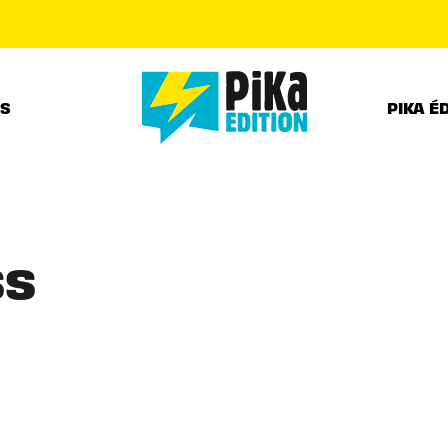
PIED DE PAGE
RS
PIKA É
ss