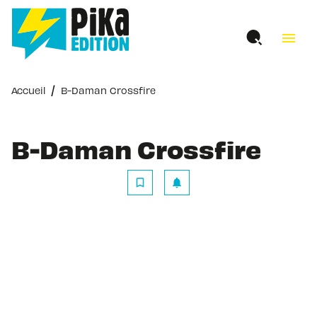
MENU
RECHERCHE
CONTENU
menu
PIED DE PAGE
/
Accueil
B-Daman Crossfire
B-Daman Crossfire
bookmark_border
notifications