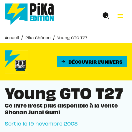
MENU
RECHERCHE
CONTENU
menu
PIED DE PAGE
/
/
Accueil
Pika Shônen
Young GTO T27
DÉCOUVRIR L'UNIVERS
arrow_forward
Young GTO T27
Ce livre n'est plus disponible à la vente
Shonan Junai Gumi
Sortie le
19 novembre 2008