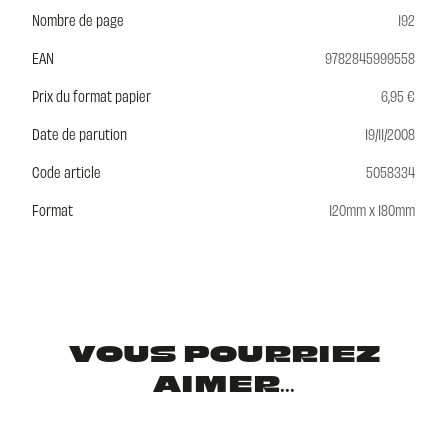
Nombre de page
192
EAN
9782845999558
Prix du format papier
6,95 €
Date de parution
19/11/2008
Code article
5058334
Format
120mm x 180mm
VOUS POURRIEZ
AIMER...