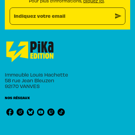
Pour plus d’informations,
cliquez ici
.
send
Indiquez votre email
Immeuble Louis Hachette
58 rue Jean Bleuzen
92170 VANVES
NOS RÉSEAUX
RUBRIQUES