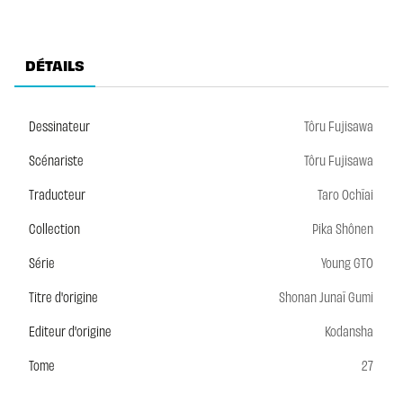
DÉTAILS
Dessinateur
Tôru Fujisawa
Scénariste
Tôru Fujisawa
Traducteur
Taro Ochïai
Collection
Pika Shônen
Série
Young GTO
Titre d'origine
Shonan Junaï Gumi
Editeur d'origine
Kodansha
Tome
27