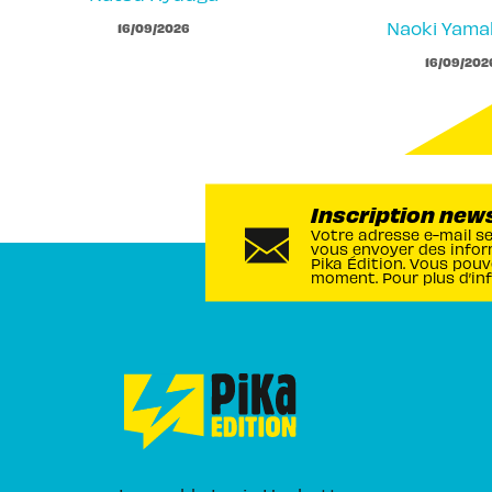
Naoki Yam
16/09/2026
16/09/202
Inscription new
Votre adresse e-mail s
vous envoyer des infor
Pika Édition. Vous pouv
moment. Pour plus d’in