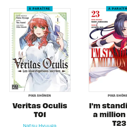
À PARAÎTRE
À PARAÎT
PIKA SHÔNEN
PIKA SHÔN
Veritas Oculis
I'm stand
T01
a million
T23
Natsu Hyuuga