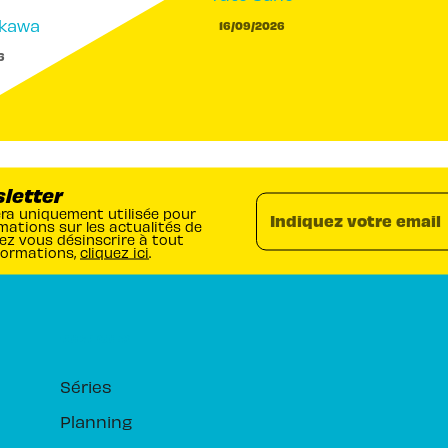
akawa
16/09/2026
6
sletter
era uniquement utilisée pour
Indiquez votre email
mations sur les actualités de
ez vous désinscrire à tout
formations,
cliquez ici
.
RUBRIQUES
Séries
Planning