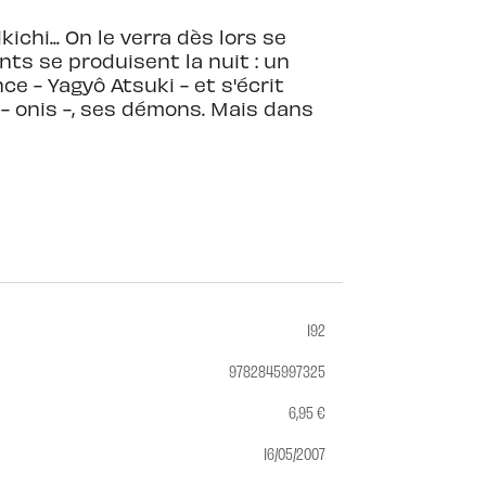
chi... On le verra dès lors se
ts se produisent la nuit : un
e - Yagyô Atsuki - et s'écrit
- onis -, ses démons. Mais dans
192
9782845997325
6,95 €
16/05/2007