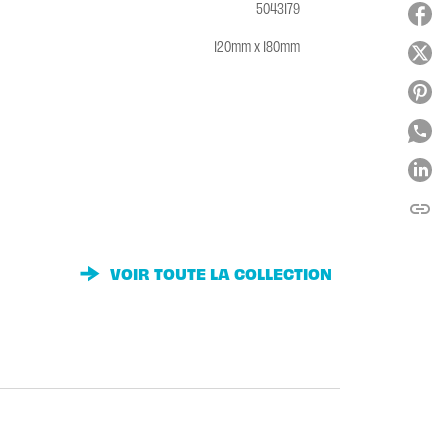
5043179
120mm x 180mm
link
C
VOIR TOUTE LA COLLECTION