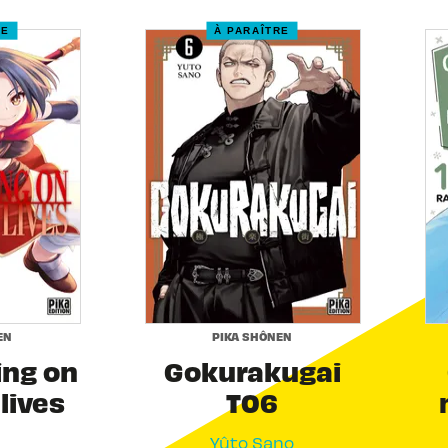
RE
À PARAÎTRE
EN
PIKA SHÔNEN
ing on
Gokurakugai
 lives
T06
Yûto Sano