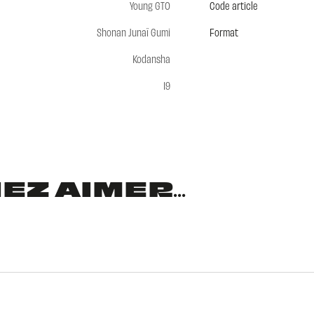
Young GTO
Code article
Shonan Junaï Gumi
Format
Kodansha
19
Z AIMER...