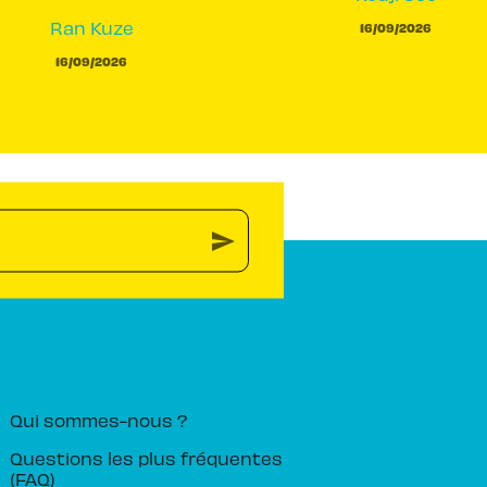
Ran Kuze
16/09/2026
16/09/2026
send
PIKA ÉDITION
Qui sommes-nous ?
Questions les plus fréquentes
(FAQ)