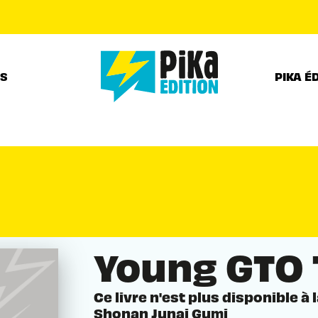
PIED DE PAGE
RS
PIKA É
Young GTO 
Ce livre n'est plus disponible à 
Shonan Junai Gumi