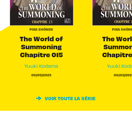
PIKA SHÔNEN
PIKA SHÔN
The World of
The Worl
Summoning
Summon
Chapitre 015
Chapitre
Yuuki Kodama
Yuuki Ko
09/05/2023
09/03/202
VOIR TOUTE LA SÉRIE