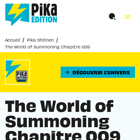
MENU
RECHERCHE
CONTENU
menu
PIED DE PAGE
/
/
Accueil
Pika Shônen
The World of Summoning Chapitre 009
DÉCOUVRIR L'UNIVERS
arrow_forward
The World of
Summoning
Chapitre 009