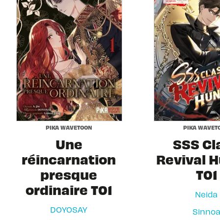
PIKA WAVETOON
PIKA WAVET
Une
SSS Cl
réincarnation
Revival 
presque
T01
ordinaire T01
Neida
DOYOSAY
Sinno