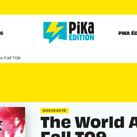
PIED DE PAGE
RS
PIKA É
e Fall T09
NOUVEAUTÉ
The World 
Fall T09