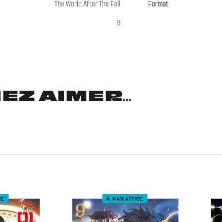
The World After The Fall
Format
9
Z AIMER...
RE
À PARAÎTRE