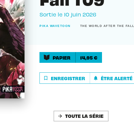
Sortie le
10 juin 2026
PIKA WAVETOON
THE WORLD AFTER THE FAL
PAPIER
14,95 €
ENREGISTRER
ÊTRE ALERTÉ
bookmark_border
notifications
TOUTE LA SÉRIE
arrow_forward