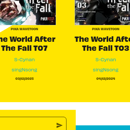
PIKA WAVETOON
PIKA WAVETOON
he World After
The World Aft
The Fall T07
The Fall T03
S-Cynan
S-Cynan
singNsong
singNsong
03/12/2025
04/12/2024
send