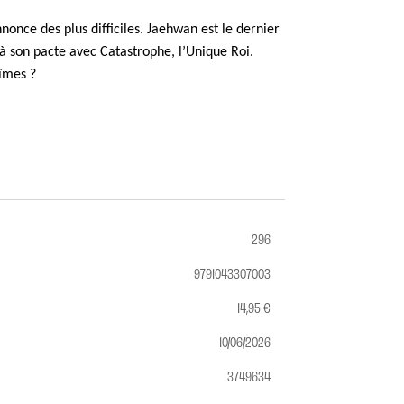
nonce des plus difficiles. Jaehwan est le dernier
à son pacte avec Catastrophe, l’Unique Roi.
bîmes ?
296
9791043307003
14,95 €
10/06/2026
3749634