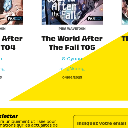
OON
PIKA WAVETOON
 After
The World After
T
 T04
The Fall T05
n
S-Cynan
ng
singNsong
5
04/06/2025
sletter
era uniquement utilisée pour
Indiquez votre email
mations sur les actualités de