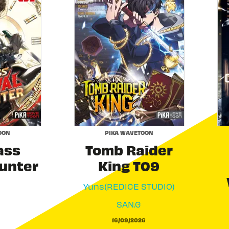
OON
PIKA WAVETOON
ass
Tomb Raider
Hunter
King T09
Yuns(REDICE STUDIO)
SAN.G
a
16/09/2026