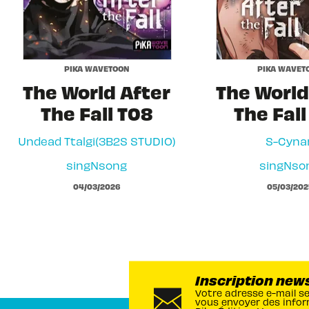
PIKA WAVETOON
PIKA WAVET
The World After
The World
The Fall T08
The Fall
Undead Ttalgi(3B2S STUDIO)
S-Cyna
singNsong
singNso
04/03/2026
05/03/202
Inscription new
Votre adresse e-mail s
vous envoyer des infor