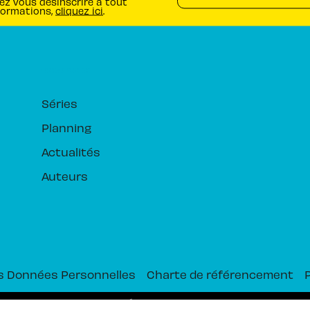
ez vous désinscrire à tout
formations,
cliquez ici
.
RUBRIQUES
Séries
Planning
Actualités
Auteurs
s Données Personnelles
Charte de référencement
PIKA ÉDITION© 2026