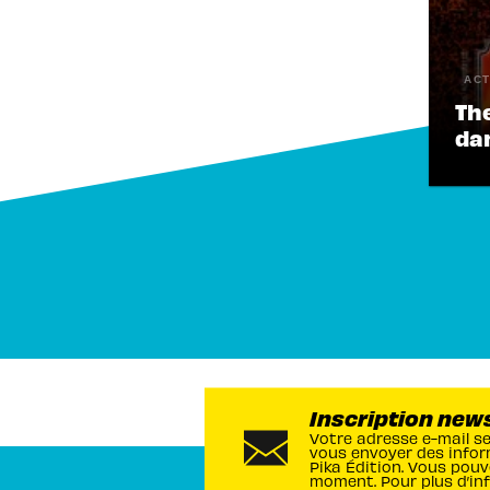
ACT
Th
dan
Inscription new
Votre adresse e-mail s
vous envoyer des infor
Pika Édition. Vous pouv
moment. Pour plus d’in