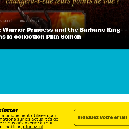
UALITÉ
05/01/2024
e Warrior Princess and the Barbaric King
s la collection Pika Seinen
sletter
era uniquement utilisée pour
Indiquez votre email
mations sur les actualités de
ez vous désinscrire à tout
formations,
cliquez ici
.