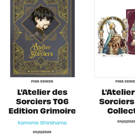
PIKA SEINEN
PIKA SEIN
L'Atelier des
L'Atelie
Sorciers T06
Sorciers 
Edition Grimoire
Collec
04/11/202
Kamome Shirahama
04/11/2026