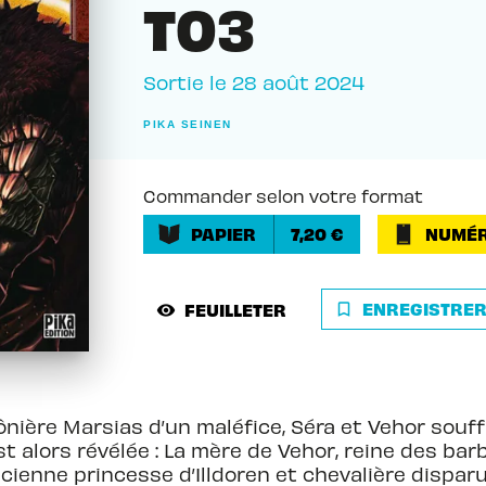
T03
Sortie le
28 août 2024
PIKA SEINEN
Commander selon votre format
PAPIER
7,20 €
NUMÉR
ENREGISTRE
FEUILLETER
bookmark_border
visibility
nière Marsias d’un maléfice, Séra et Vehor souff
 alors révélée : La mère de Vehor, reine des barb
cienne princesse d’Illdoren et chevalière disparu