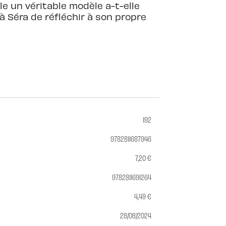
le un véritable modèle a-t-elle
à Séra de réfléchir à son propre
192
9782811687946
7,20 €
9782811691264
4,49 €
28/08/2024