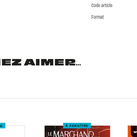
Code article
Format
Z AIMER...
RE
À PARAÎTRE