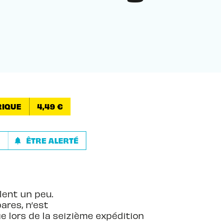
IQUE
4,49 €
R
ÊTRE ALERTÉ
notifications
lent un peu.
ares, n’est
e lors de la seizième expédition