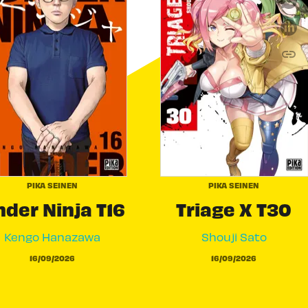
link
C
PIKA SEINEN
PIKA SEINEN
der Ninja T16
Triage X T30
Kengo Hanazawa
Shouji Sato
16/09/2026
16/09/2026