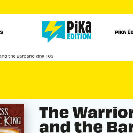
PIED DE PAGE
RS
PIKA É
and the Barbaric King T03
The Warrio
and the Ba