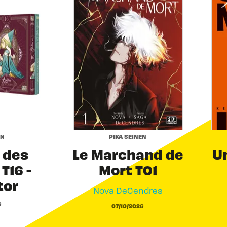
EN
PIKA SEINEN
r des
Le Marchand de
Un
T16 -
Mort T01
tor
Nova DeCendres
6
07/10/2026