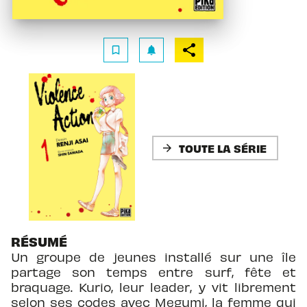
bookmark_border
notifications
TOUTE LA SÉRIE
arrow_forward
RÉSUMÉ
Un groupe de jeunes installé sur une île
partage son temps entre surf, fête et
braquage. Kurio, leur leader, y vit librement
selon ses codes avec Megumi, la femme qui