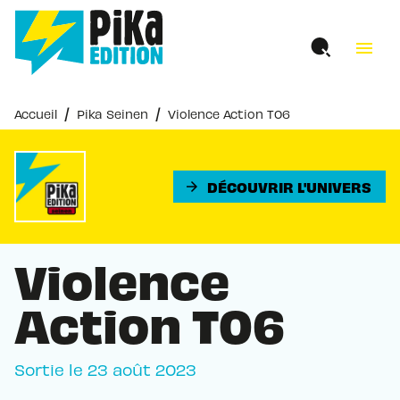
MENU
RECHERCHE
CONTENU
menu
PIED DE PAGE
/
/
Accueil
Pika Seinen
Violence Action T06
DÉCOUVRIR L'UNIVERS
arrow_forward
Violence
Action T06
Sortie le
23 août 2023