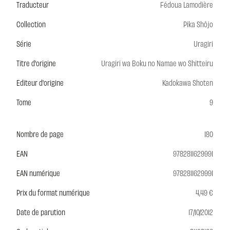
Traducteur
Fédoua Lamodière
Collection
Pika Shôjo
Série
Uragiri
Titre d'origine
Uragiri wa Boku no Namae wo Shitteiru
Editeur d'origine
Kadokawa Shoten
Tome
9
Nombre de page
180
EAN
9782811629991
EAN numérique
9782811629991
Prix du format numérique
4,49 €
Date de parution
17/10/2012