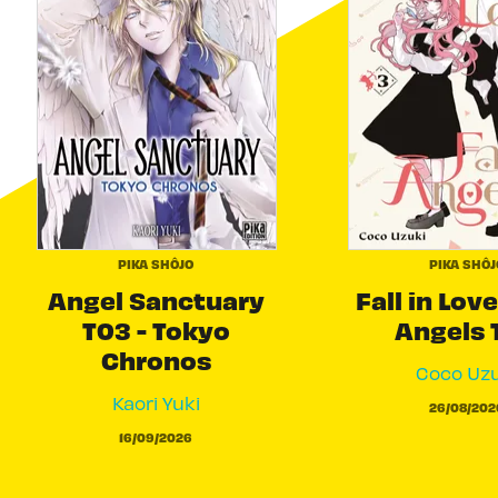
PIKA SHÔJO
PIKA SHÔJ
Angel Sanctuary
Fall in Love
T03 - Tokyo
Angels 
Chronos
Coco Uzu
Kaori Yuki
26/08/202
16/09/2026