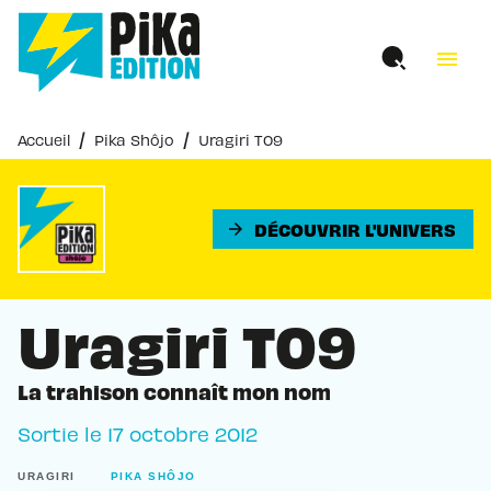
MENU
RECHERCHE
CONTENU
menu
PIED DE PAGE
/
/
Accueil
Pika Shôjo
Uragiri T09
DÉCOUVRIR L'UNIVERS
arrow_forward
Uragiri T09
La trahison connaît mon nom
Sortie le
17 octobre 2012
URAGIRI
PIKA SHÔJO