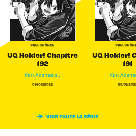
PIKA SHÔNEN
PIKA SHÔN
UQ Holder! Chapitre
UQ Holder! 
192
191
Ken Akamatsu
Ken Akam
09/02/2022
08/01/202
VOIR TOUTE LA SÉRIE