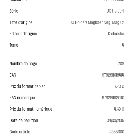
Série
UQ Holder!
Titre d'origine
UQ Holder! Magister Negi Magi! 2
Editeur d'origine
Kodansha
Tome
4
Nombre de page
208
EAN
9782811618414
Prix du format papier
7,20 €
EAN numérique
9782811620110
Prix du format numérique
4,49 €
Date de parution
04/03/2015
Code article
8855660