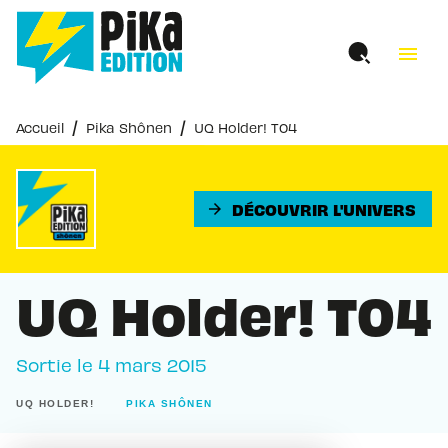
MENU
RECHERCHE
CONTENU
menu
PIED DE PAGE
/
/
Accueil
Pika Shônen
UQ Holder! T04
DÉCOUVRIR L'UNIVERS
arrow_forward
UQ Holder! T04
Sortie le
4 mars 2015
UQ HOLDER!
PIKA SHÔNEN