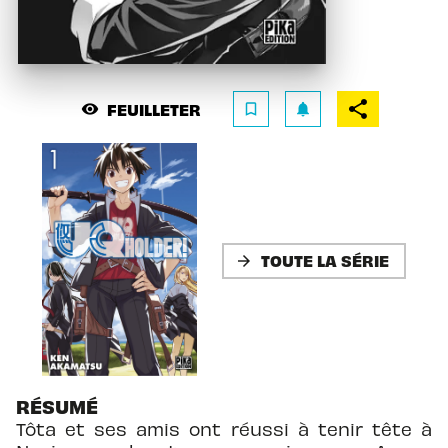
FEUILLETER
visibility
bookmark_border
notifications
TOUTE LA SÉRIE
arrow_forward
RÉSUMÉ
Tôta et ses amis ont réussi à tenir tête à