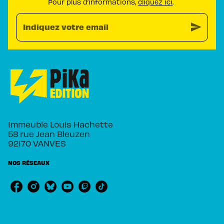
Pour plus d’informations,
cliquez ici
.
send
Indiquez votre email
Immeuble Louis Hachette
58 rue Jean Bleuzen
92170 VANVES
NOS RÉSEAUX
RUBRIQUES