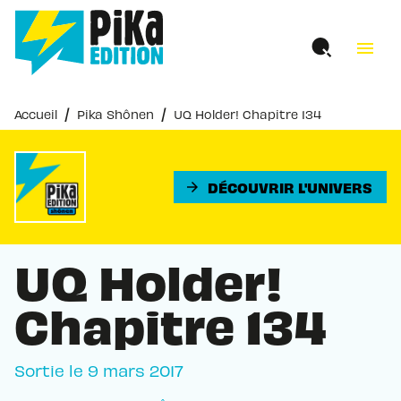
MENU
RECHERCHE
CONTENU
menu
PIED DE PAGE
/
/
Accueil
Pika Shônen
UQ Holder! Chapitre 134
DÉCOUVRIR L'UNIVERS
arrow_forward
UQ Holder!
Chapitre 134
Sortie le
9 mars 2017