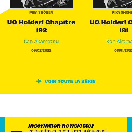
PIKA SHÔNEN
PIKA SHÔN
UQ Holder! Chapitre
UQ Holder! 
192
191
Ken Akamatsu
Ken Akam
09/02/2022
08/01/202
VOIR TOUTE LA SÉRIE
Inscription newsletter
Votre adresse e-mail sera uniquement