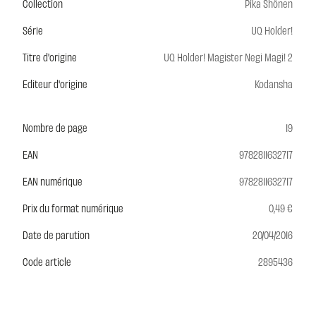
Collection
Pika Shônen
Série
UQ Holder!
Titre d'origine
UQ Holder! Magister Negi Magi! 2
Editeur d'origine
Kodansha
Nombre de page
19
EAN
9782811632717
EAN numérique
9782811632717
Prix du format numérique
0,49 €
Date de parution
20/04/2016
Code article
2895436