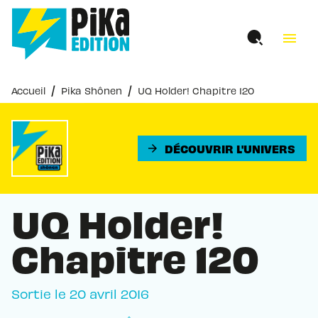
MENU
RECHERCHE
CONTENU
menu
PIED DE PAGE
/
/
Accueil
Pika Shônen
UQ Holder! Chapitre 120
DÉCOUVRIR L'UNIVERS
arrow_forward
UQ Holder!
Chapitre 120
Sortie le
20 avril 2016