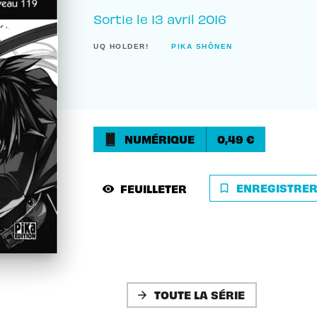
Sortie le
13 avril 2016
UQ HOLDER!
PIKA SHÔNEN
NUMÉRIQUE
0,49 €
ENREGISTRE
FEUILLETER
bookmark_border
visibility
TOUTE LA SÉRIE
arrow_forward