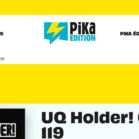
PIED DE PAGE
RS
PIKA É
119
UQ Holder!
119