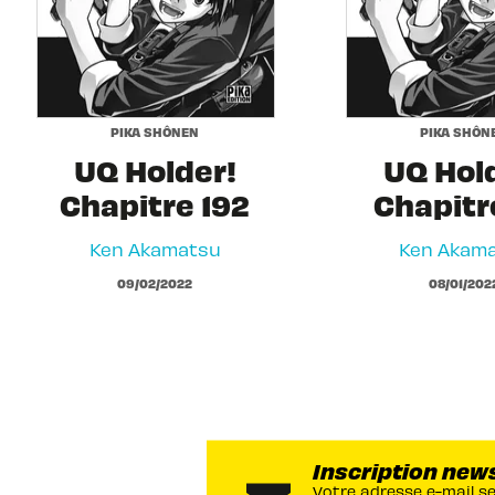
PIKA SHÔNEN
PIKA SHÔN
UQ Holder!
UQ Hol
Chapitre 192
Chapitre
Ken Akamatsu
Ken Akam
09/02/2022
08/01/202
Inscription new
Votre adresse e-mail s