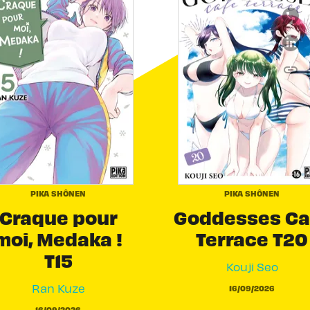
link
C
PIKA SHÔNEN
PIKA SHÔNEN
Craque pour
Goddesses Ca
moi, Medaka !
Terrace T20
T15
Kouji Seo
Ran Kuze
16/09/2026
16/09/2026