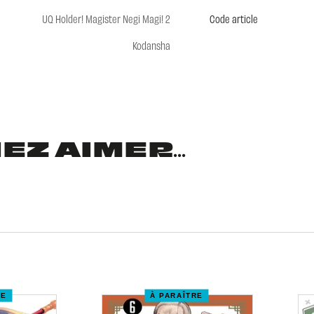
UQ Holder! Magister Negi Magi! 2
Code article
Kodansha
Z AIMER...
RE
À PARAÎTRE