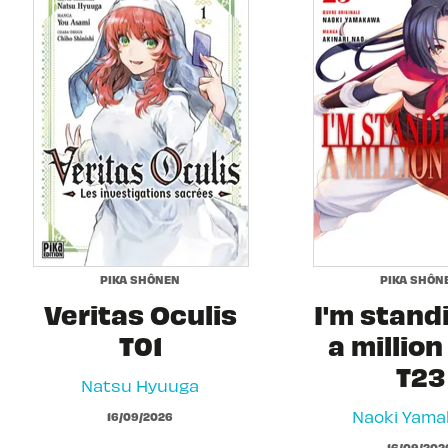
PIKA SHÔNEN
PIKA SHÔN
Veritas Oculis
I'm stand
T01
a million
T23
Natsu Hyuuga
Naoki Yam
16/09/2026
16/09/202