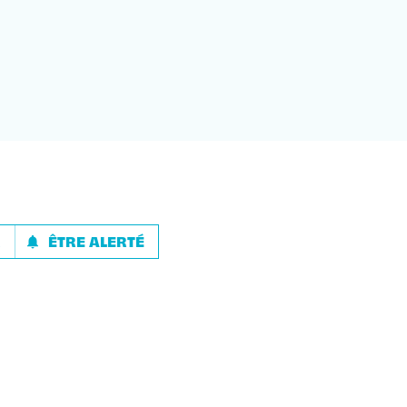
R
ÊTRE ALERTÉ
notifications