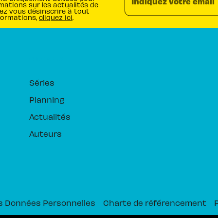
Indiquez votre email
mations sur les actualités de
ez vous désinscrire à tout
formations,
cliquez ici
.
RUBRIQUES
Séries
Planning
Actualités
Auteurs
s Données Personnelles
Charte de référencement