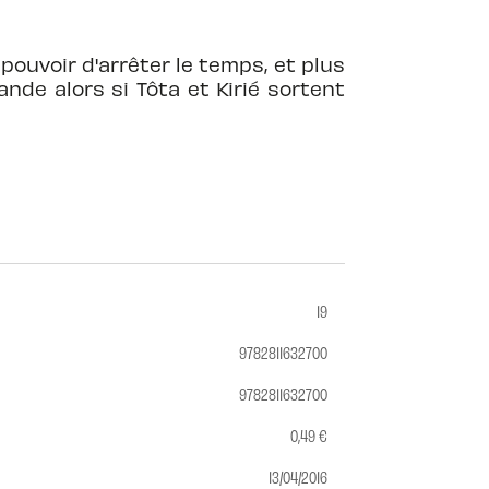
pouvoir d'arrêter le temps, et plus
nde alors si Tôta et Kirié sortent
19
9782811632700
9782811632700
0,49 €
13/04/2016