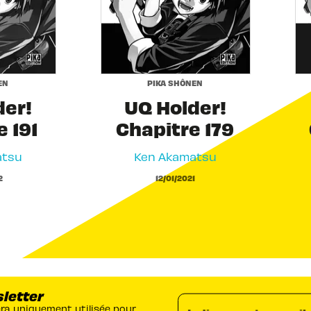
EN
PIKA SHÔNEN
der!
UQ Holder!
 191
Chapitre 179
atsu
Ken Akamatsu
2
12/01/2021
sletter
era uniquement utilisée pour