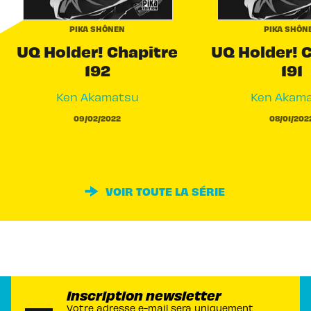
PIKA SHÔNEN
PIKA SHÔN
UQ Holder! Chapitre
UQ Holder! 
192
191
Ken Akamatsu
Ken Akam
09/02/2022
08/01/202
VOIR TOUTE LA SÉRIE
Inscription newsletter
Votre adresse e-mail sera uniquement