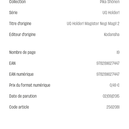
Collection
Pika Shônen
Série
UQ Holder!
Titre d'origine
UQ Holder! Magister Negi Magi! 2
Editeur d'origine
Kodansha
Nombre de page
19
EAN
9782811627447
EAN numérique
9782811627447
Prix du format numérique
0,49 €
Date de parution
02/09/2015
Code article
2562081