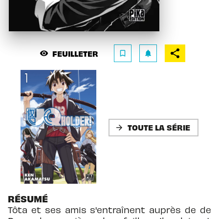
FEUILLETER
visibility
bookmark_border
notifications
TOUTE LA SÉRIE
arrow_forward
RÉSUMÉ
Tôta et ses amis s'entraînent auprès de de