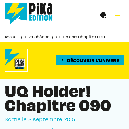
MENU
RECHERCHE
CONTENU
menu
PIED DE PAGE
/
/
Accueil
Pika Shônen
UQ Holder! Chapitre 090
DÉCOUVRIR L'UNIVERS
arrow_forward
UQ Holder!
Chapitre 090
Sortie le
2 septembre 2015