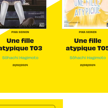
PIKA SEINEN
PIKA SEINEN
Une fille
Une fille
atypique T03
atypique T0
Sôhachi Hagimoto
Sôhachi Hagimoto
21/02/2024
21/08/2024