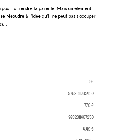
 pour lui rendre la pareille. Mais un élément
se résoudre à l’idée qu’il ne peut pas s’occuper
s...
192
9782811683450
7,70 €
9782811687250
4,49 €