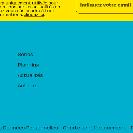
era uniquement utilisée pour
Indiquez votre email
mations sur les actualités de
ez vous désinscrire à tout
formations,
cliquez ici
.
RUBRIQUES
Séries
Planning
Actualités
Auteurs
s Données Personnelles
Charte de référencement