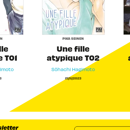
EN
PIKA SEINEN
lle
Une fille
e T01
atypique T02
gimoto
Sôhachi Hagimoto
3
15/11/2023
sletter