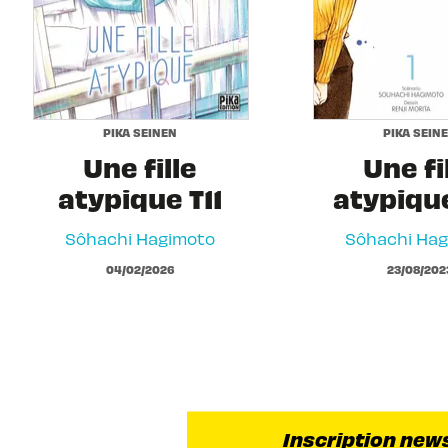
PIKA SEINEN
PIKA SEIN
Une fille
Une fi
atypique T11
atypiqu
Sôhachi Hagimoto
Sôhachi Ha
04/02/2026
23/08/202
Inscription new