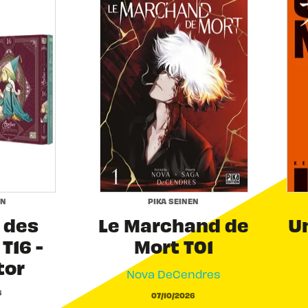
EN
PIKA SEINEN
r des
Le Marchand de
Un
T16 -
Mort T01
tor
Nova DeCendres
6
07/10/2026