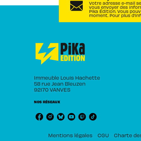
Votre adresse e-mail s
vous envoyer des infor
Pika Édition. Vous pouv
moment. Pour plus d’in
Immeuble Louis Hachette
58 rue Jean Bleuzen
92170 VANVES
NOS RÉSEAUX
Mentions légales
CGU
Charte de