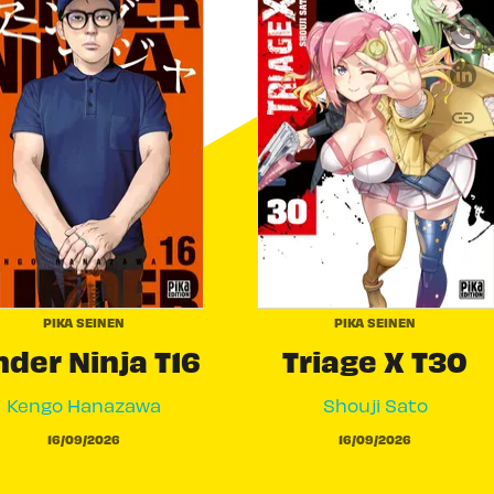
link
C
PIKA SEINEN
PIKA SEINEN
der Ninja T16
Triage X T30
Kengo Hanazawa
Shouji Sato
16/09/2026
16/09/2026