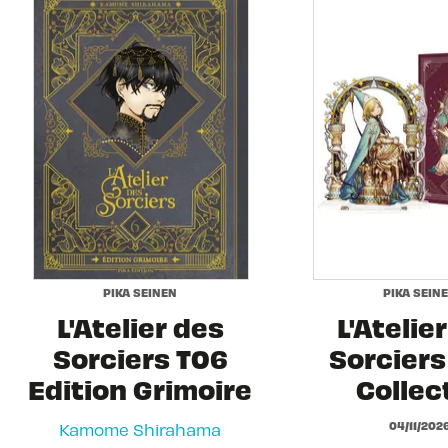
PIKA SEINEN
PIKA SEIN
L'Atelier des
L'Atelie
Sorciers T06
Sorciers 
Edition Grimoire
Collec
04/11/202
Kamome Shirahama