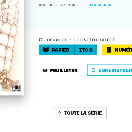
UNE FILLE ATYPIQUE
PIKA SEINEN
Commander selon votre format
PAPIER
7,70 €
NUMÉR
ENREGISTRE
FEUILLETER
bookmark_border
visibility
TOUTE LA SÉRIE
arrow_forward