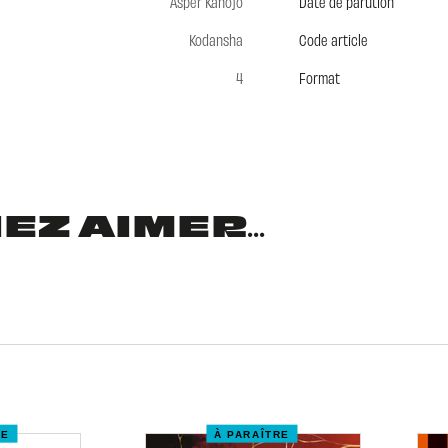
Asper Kanojo
Date de parution
Kodansha
Code article
4
Format
Z AIMER...
RE
À PARAÎTRE