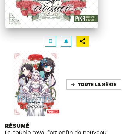
bookmark_border
notifications
TOUTE LA SÉRIE
arrow_forward
RÉSUMÉ
Le couple royal fait enfin de nouveau