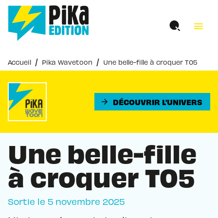
MENU
RECHERCHE
CONTENU
menu
PIED DE PAGE
/
/
Accueil
Pika Wavetoon
Une belle-fille à croquer T05
DÉCOUVRIR L'UNIVERS
arrow_forward
Une belle-fille
à croquer T05
Sortie le
5 novembre 2025