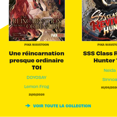
PIKA WAVETOON
PIKA WAVET
Une réincarnation
SSS Class 
presque ordinaire
Hunter 
T01
Neida
DOYOSAY
Sinno
Lemon Frog
16/09/202
21/10/2026
VOIR TOUTE LA COLLECTION