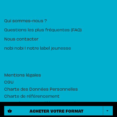
PIKA ÉDITION
Qui sommes-nous ?
Questions les plus fréquentes (FAQ)
Nous contacter
nobi nobi ! notre label jeunesse
Mentions légales
CGU
Charte des Données Personnelles
Charte de référencement
Paramétrez vos préférences cookies
ACHETER VOTRE FORMAT
shopping_basket
arrow_drop_down