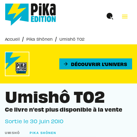
MENU
RECHERCHE
CONTENU
menu
PIED DE PAGE
/
/
Accueil
Pika Shônen
Umishô T02
DÉCOUVRIR L'UNIVERS
arrow_forward
Umishô T02
Ce livre n'est plus disponible à la vente
Sortie le
30 juin 2010
UMISHÔ
PIKA SHÔNEN