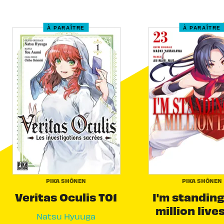
À PARAÎTRE
À PARAÎTRE
PIKA SHÔNEN
PIKA SHÔNEN
Veritas Oculis T01
I'm standing
million live
Natsu Hyuuga