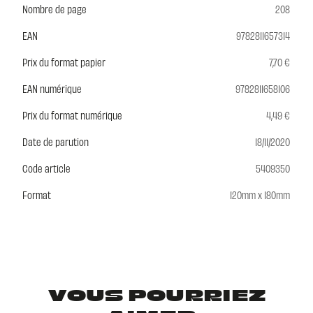
Nombre de page
208
EAN
9782811657314
Prix du format papier
7,70 €
EAN numérique
9782811658106
Prix du format numérique
4,49 €
Date de parution
18/11/2020
Code article
5409350
Format
120mm x 180mm
VOUS POURRIEZ