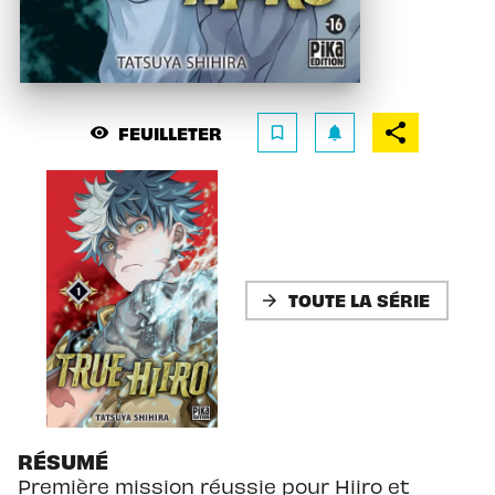
FEUILLETER
visibility
bookmark_border
notifications
TOUTE LA SÉRIE
arrow_forward
RÉSUMÉ
Première mission réussie pour Hiiro et