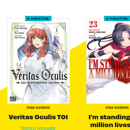
À PARAÎTRE
À PARAÎTRE
PIKA SHÔNEN
PIKA SHÔNEN
Veritas Oculis T01
I'm standing
million live
Natsu Hyuuga