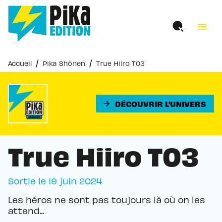
MENU
RECHERCHE
CONTENU
menu
PIED DE PAGE
/
/
Accueil
Pika Shônen
True Hiiro T03
DÉCOUVRIR L'UNIVERS
arrow_forward
True Hiiro T03
Sortie le
19 juin 2024
Les héros ne sont pas toujours là où on les
attend...