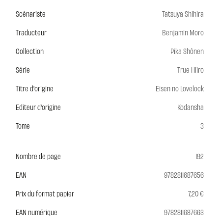
Scénariste
Tatsuya Shihira
Traducteur
Benjamin Moro
Collection
Pika Shônen
Série
True Hiiro
Titre d'origine
Eisen no Lovelock
Editeur d'origine
Kodansha
Tome
3
Nombre de page
192
EAN
9782811687656
Prix du format papier
7,20 €
EAN numérique
9782811687663