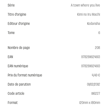
Série
A town where you live
Titre d'origine
Kimi no Iru Machi
Editeur d'origine
Kodansha
Tome
6
Nombre de page
208
EAN
9782811624613
EAN numérique
9782811624613
Prix du format numérique
4,49 €
Date de parution
01/02/2012
Code article
1116227
Format
120mm x 180mm