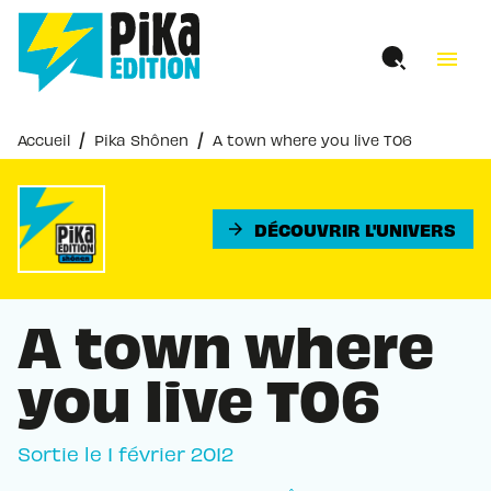
MENU
RECHERCHE
CONTENU
menu
PIED DE PAGE
/
/
Accueil
Pika Shônen
A town where you live T06
DÉCOUVRIR L'UNIVERS
arrow_forward
A town where
you live T06
Sortie le
1 février 2012