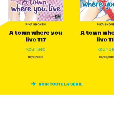
PIKA SHÔNEN
PIKA SHÔN
A town where you
A town whe
live T17
live T
Kouji Seo
Kouji S
07/01/2015
05/02/201
VOIR TOUTE LA SÉRIE