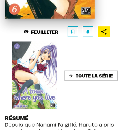
FEUILLETER
visibility
bookmark_border
notifications
TOUTE LA SÉRIE
arrow_forward
RÉSUMÉ
Depuis que Nanami l’a giflé, Haruto a pris