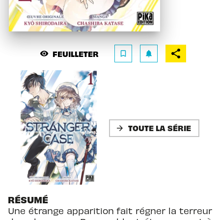
FEUILLETER
visibility
bookmark_border
notifications
TOUTE LA SÉRIE
arrow_forward
RÉSUMÉ
Une étrange apparition fait régner la terreur