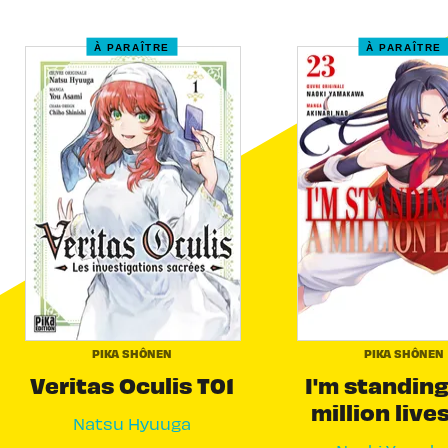
À PARAÎTRE
À PARAÎTRE
PIKA SHÔNEN
PIKA SHÔNEN
Veritas Oculis T01
I'm standing
million live
Natsu Hyuuga