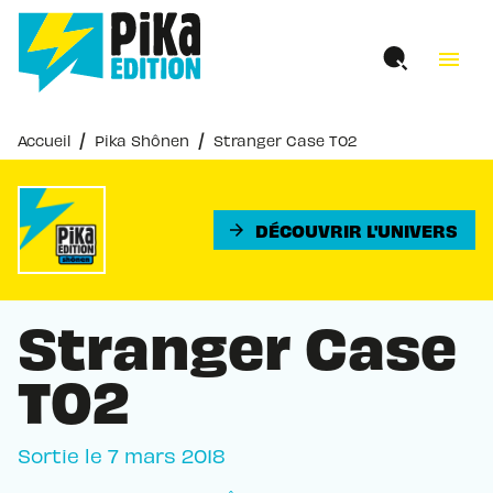
MENU
RECHERCHE
CONTENU
menu
PIED DE PAGE
/
/
Accueil
Pika Shônen
Stranger Case T02
DÉCOUVRIR L'UNIVERS
arrow_forward
Stranger Case
T02
Sortie le
7 mars 2018