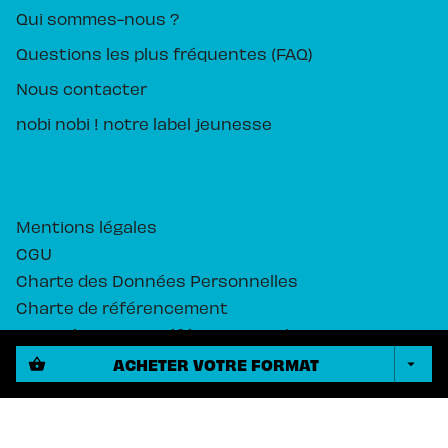
Qui sommes-nous ?
Questions les plus fréquentes (FAQ)
Nous contacter
nobi nobi ! notre label jeunesse
Mentions légales
CGU
Charte des Données Personnelles
Charte de référencement
Paramétrez vos préférences cookies
ACHETER VOTRE FORMAT
shopping_basket
arrow_drop_down
PIKA ÉDITION© 2026