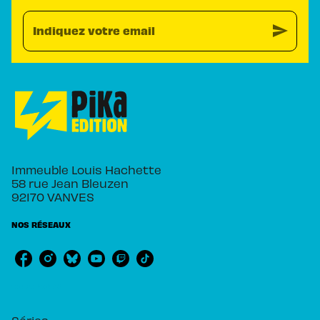
send
Indiquez votre email
Immeuble Louis Hachette
58 rue Jean Bleuzen
92170 VANVES
NOS RÉSEAUX
RUBRIQUES
Séries