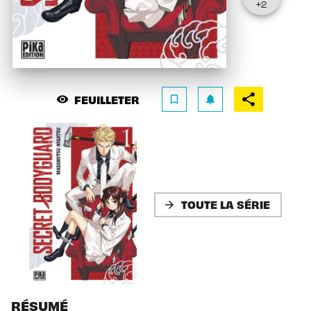
+
2
FEUILLETER
visibility
bookmark_border
notifications
TOUTE LA SÉRIE
arrow_forward
RÉSUMÉ