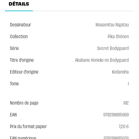
DÉTAILS
Dessinateur
Masamitsu Nigatsu
Collection
Pika Shônen
Série
Secret Bodyguard
Titre d'origine
Akabane Honeko no Bodyguard
Editeur d'origine
Kodansha
Tome
1
Nombre de page
192
EAN
9782811685669
Prix du format papier
7,20 €
EAN numérique
9782811685676