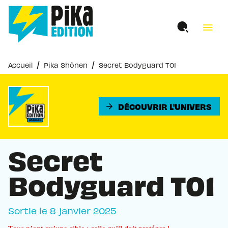
MENU
RECHERCHE
CONTENU
menu
PIED DE PAGE
/
/
Accueil
Pika Shônen
Secret Bodyguard T01
DÉCOUVRIR L'UNIVERS
arrow_forward
Secret
Bodyguard T01
Sortie le
8 janvier 2025