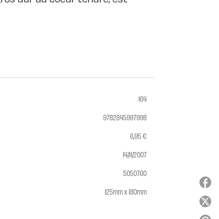
164
9782845997998
6,95 €
14/11/2007
5050760
125mm x 180mm