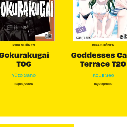
PIKA SHÔNEN
PIKA SHÔNEN
Gokurakugai
Goddesses Ca
T06
Terrace T20
Yûto Sano
Kouji Seo
16/09/2026
16/09/2026