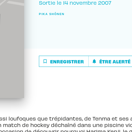
Sortie le
14 novembre 2007
PIKA SHÔNEN
ENREGISTRER
ÊTRE ALERTÉ
bookmark_border
notifications
ssi loufoques que trépidantes, de Tenma et ses 
un match de hockey déchaîné dans une piscine vid
occasion de découvrir pourquoi Harima Kenji, le g