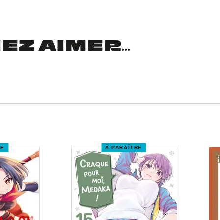
Z AIMER...
RE
À PARAÎTRE