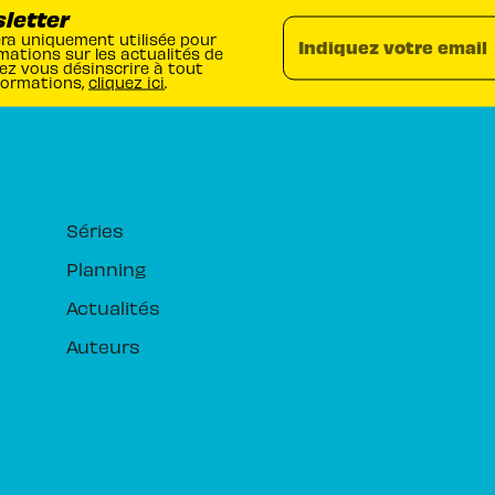
sletter
era uniquement utilisée pour
Indiquez votre email
mations sur les actualités de
ez vous désinscrire à tout
formations,
cliquez ici
.
RUBRIQUES
Séries
Planning
Actualités
Auteurs