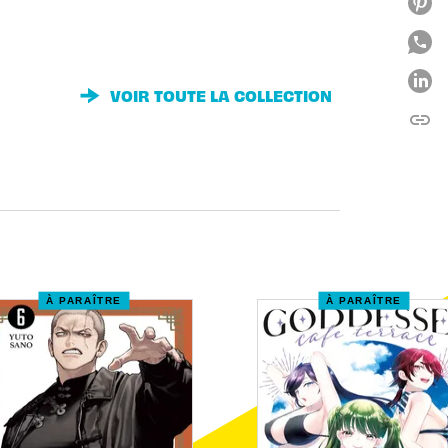
VOIR TOUTE LA COLLECTION
link
C
À PARAÎTRE
À PARAÎTRE