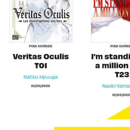
PIKA SHÔNEN
PIKA SHÔN
Veritas Oculis
I'm stand
T01
a million
T23
Natsu Hyuuga
Naoki Yam
16/09/2026
16/09/202