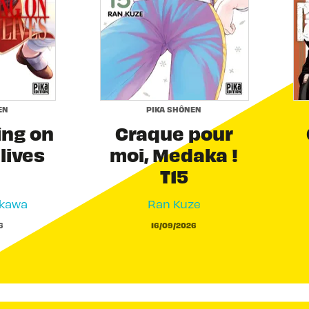
EN
PIKA SHÔNEN
ing on
Craque pour
 lives
moi, Medaka !
T15
akawa
Ran Kuze
6
16/09/2026