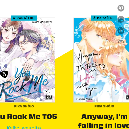
À PARAÎTRE
À PARAÎTRE
link
C
PIKA SHÔJO
PIKA SHÔJO
u Rock Me T05
Anyway, I'm
falling in lov
Keiko Iwashita