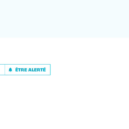
R
ÊTRE ALERTÉ
notifications