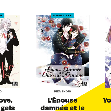
RE
À PARAÎTRE
O
PIKA SHÔJO
Love,
L'Épouse
Yo
ngels
damnée et le