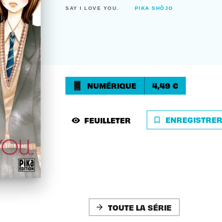
SAY I LOVE YOU.
PIKA SHÔJO
NUMÉRIQUE
4,49 €
ENREGISTRE
FEUILLETER
bookmark_border
visibility
TOUTE LA SÉRIE
arrow_forward