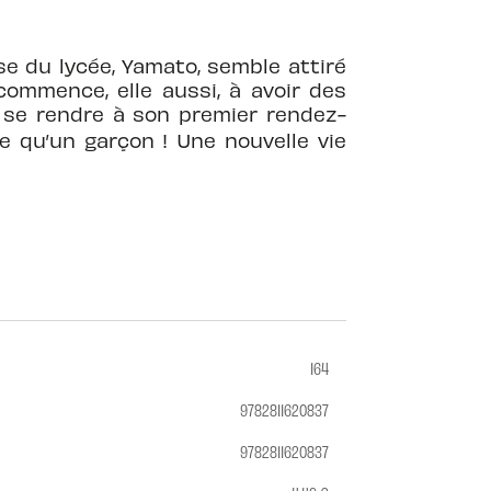
se du lycée, Yamato, semble attiré
commence, elle aussi, à avoir des
r, se rendre à son premier rendez-
e qu’un garçon !
Une nouvelle vie
164
9782811620837
9782811620837