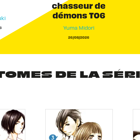
chasseur de
démons T06
ki
Yuma Midori
6
26/08/2026
TOMES DE LA SÉR