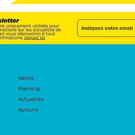
sletter
era uniquement utilisée pour
Indiquez votre email
mations sur les actualités de
ez vous désinscrire à tout
formations,
cliquez ici
.
RUBRIQUES
Séries
Planning
Actualités
Auteurs