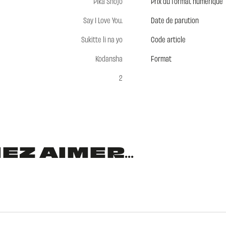
Pika Shôjo
Prix du format numérique
Say I Love You.
Date de parution
Sukitte li na yo
Code article
Kodansha
Format
2
Z AIMER...