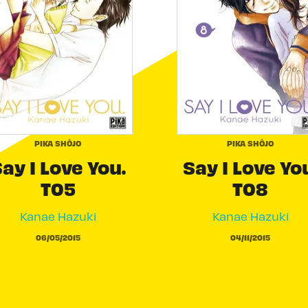
PIKA SHÔJO
PIKA SHÔJO
ay I Love You.
Say I Love Yo
T05
T08
Kanae Hazuki
Kanae Hazuki
06/05/2015
04/11/2015