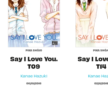
PIKA SHÔJO
PIKA SHÔJ
Say I Love You.
Say I Lov
T09
T14
Kanae Hazuki
Kanae Haz
06/01/2016
02/11/201