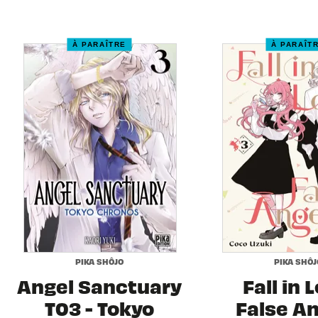
À PARAÎTRE
À PARAÎT
PIKA SHÔJO
PIKA SHÔJ
Angel Sanctuary
Fall in 
T03 - Tokyo
False A