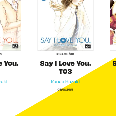
O
PIKA SHÔJO
e You.
Say I Love You.
S
T03
uki
Kanae Hazuki
6
07/01/2015