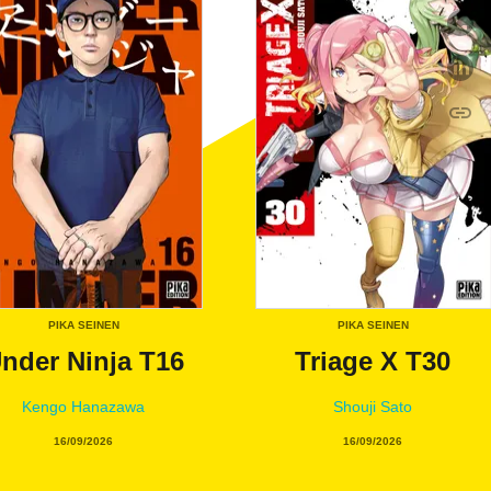
P
P
link
C
PIKA SEINEN
PIKA SEINEN
nder Ninja T16
Triage X T30
Kengo Hanazawa
Shouji Sato
16/09/2026
16/09/2026