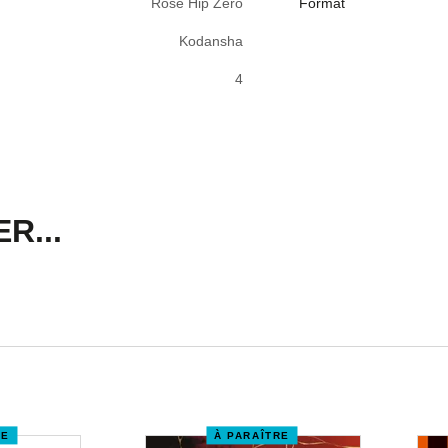
Rose Hip Zero
Format
Kodansha
4
R...
RE
À PARAÎTRE