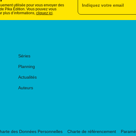
Indiquez votre email
quement utilisée pour vous envoyer des
s de Pika Édition. Vous pouvez vous
r plus d’informations,
cliquez ici
.
RUBRIQUES
Séries
Planning
Actualités
Auteurs
harte des Données Personnelles
Charte de référencement
Paramét