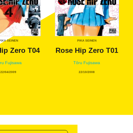
PIKA SEINEN
PIKA SEINEN
ip Zero T04
Rose Hip Zero T01
ru Fujisawa
Tôru Fujisawa
22/04/2009
22/10/2008