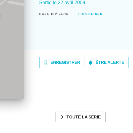
Sortie le
22 avril 2009
ROSE HIP ZERO
PIKA SEINEN
bookmark_border
notifications
ENREGISTRER
ÊTRE ALERTÉ
arrow_forward
TOUTE LA SÉRIE