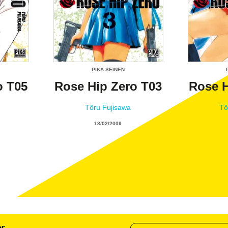
PIKA SEINEN
o T05
Rose Hip Zero T03
Rose H
Tôru Fujisawa
Tô
18/02/2009
er