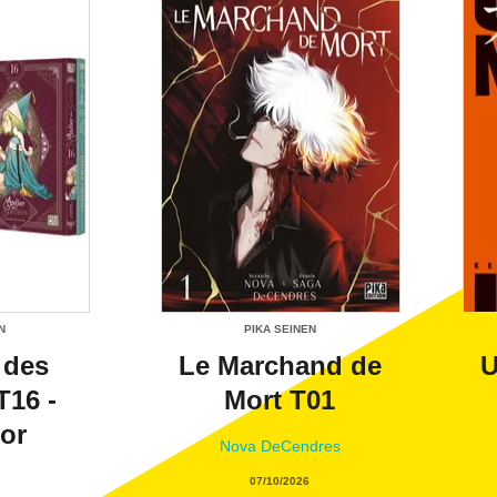
N
PIKA SEINEN
 des
Le Marchand de
U
T16 -
Mort T01
tor
Nova DeCendres
07/10/2026